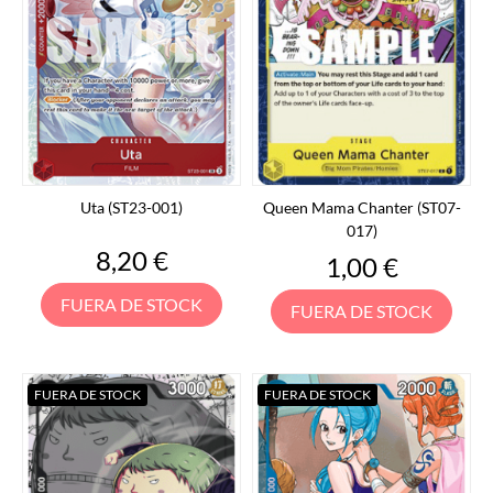
Uta (ST23-001)
Queen Mama Chanter (ST07-
017)
Precio
8,20 €
Precio
1,00 €
FUERA DE STOCK
FUERA DE STOCK
FUERA DE STOCK
FUERA DE STOCK