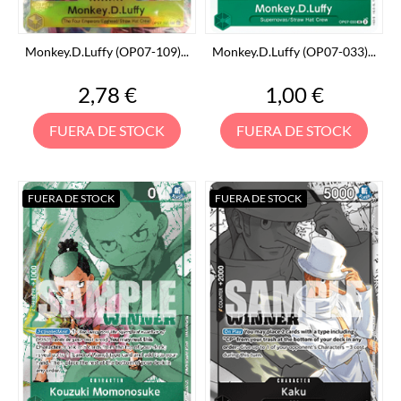
Monkey.D.Luffy (OP07-109)...
Monkey.D.Luffy (OP07-033)...
Precio
Precio
2,78 €
1,00 €
FUERA DE STOCK
FUERA DE STOCK
FUERA DE STOCK
FUERA DE STOCK