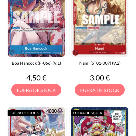
Boa Hancock (P-066) (V.1)
Nami (ST01-007) (V.2)
Precio
Precio
4,50 €
3,00 €
FUERA DE STOCK
FUERA DE STOCK
FUERA DE STOCK
FUERA DE STOCK