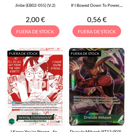
Jinbe (EB02-055) (V.2)
If I Bowed Down To Power,...
Precio
Precio
2,00 €
0,56 €
FUERA DE STOCK
FUERA DE STOCK
FUERA DE STOCK
FUERA DE STOCK
I Know You're Strong... So...
Dracule Mihawk (ST12-003)...