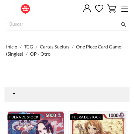
Inicio
TCG
Cartas Sueltas
One Piece Card Game
(Singles)
OP - Otro

FUERA DE STOCK
FUERA DE STOCK