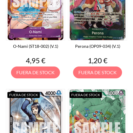
O-Nami (ST18-002) (V.1)
Perona (OP09-034) (V.1)
Precio
Precio
4,95 €
1,20 €
FUERA DE STOCK
FUERA DE STOCK
FUERA DE STOCK
FUERA DE STOCK