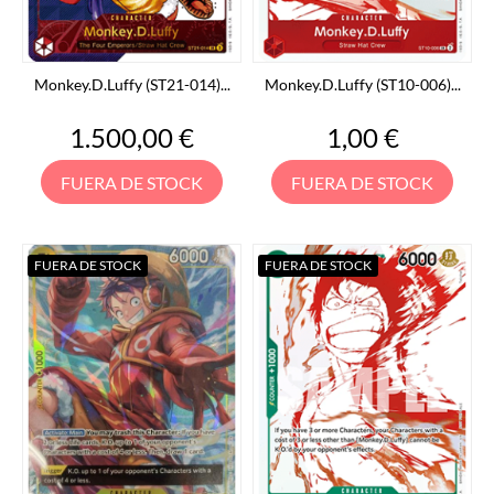
Monkey.D.Luffy (ST21-014)...
Monkey.D.Luffy (ST10-006)...
Precio
Precio
1.500,00 €
1,00 €
FUERA DE STOCK
FUERA DE STOCK
FUERA DE STOCK
FUERA DE STOCK