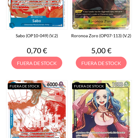
Sabo (OP10-049) (V.2)
Roronoa Zoro (OP07-113) (V.2)
Precio
Precio
0,70 €
5,00 €
FUERA DE STOCK
FUERA DE STOCK
FUERA DE STOCK
FUERA DE STOCK