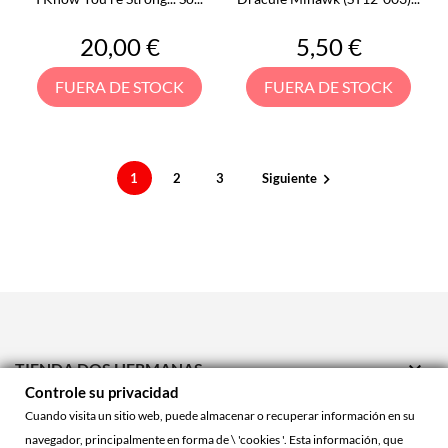
Precio
Precio
20,00 €
5,50 €
FUERA DE STOCK
FUERA DE STOCK
1
2
3
Siguiente


TIENDA DOS HERMANAS
Controle su privacidad

TIENDA ONLINE
Cuando visita un sitio web, puede almacenar o recuperar información en su
navegador, principalmente en forma de \ 'cookies '. Esta información, que