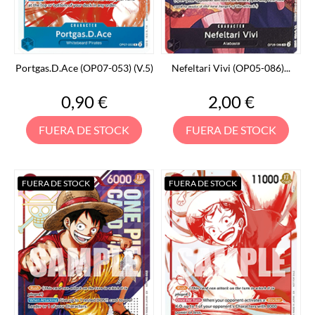
Portgas.D.Ace (OP07-053) (V.5)
Nefeltari Vivi (OP05-086)...
Precio
Precio
0,90 €
2,00 €
FUERA DE STOCK
FUERA DE STOCK
FUERA DE STOCK
FUERA DE STOCK