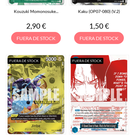
Kouzuki Momonosuke...
Kaku (OP07-080) (V.2)
Precio
Precio
2,90 €
1,50 €
FUERA DE STOCK
FUERA DE STOCK
FUERA DE STOCK
FUERA DE STOCK