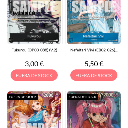
Fukurou (OP03-088) (V.2)
Nefeltari Vivi (EB02-026)...
Precio
Precio
3,00 €
5,50 €
FUERA DE STOCK
FUERA DE STOCK
FUERA DE STOCK
FUERA DE STOCK