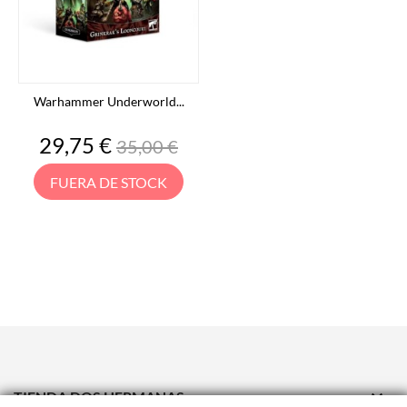
Warhammer Underworld...
Precio
Precio
29,75 €
35,00 €
base
FUERA DE STOCK

TIENDA DOS HERMANAS