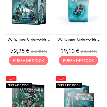
Warhammer Underworlds:...
Warhammer Underworlds:...
Precio
Precio
Precio
Precio
72,25 €
19,13 €
85,00 €
22,50 €
base
base
FUERA DE STOCK
FUERA DE STOCK
-15%
-15%
FUERA DE STOCK
FUERA DE STOCK