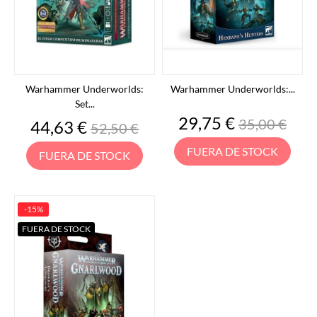
Warhammer Underworlds:
Warhammer Underworlds:...
Set...
Precio
Precio
29,75 €
35,00 €
Precio
Precio
44,63 €
52,50 €
base
base
FUERA DE STOCK
FUERA DE STOCK
-15%
FUERA DE STOCK