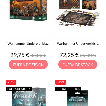
Warhammer Underworlds:...
Warhammer Underworlds:...
Precio
Precio
Precio
Precio
29,75 €
72,25 €
35,00 €
85,00 €
base
base
FUERA DE STOCK
FUERA DE STOCK
-15%
-15%
FUERA DE STOCK
FUERA DE STOCK