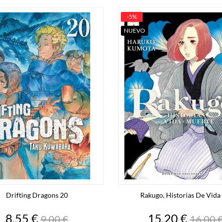
-5%
NUEVO
Drifting Dragons 20
Rakugo, Historias De Vida Y
Precio
Precio
Precio
Preci
8,55 €
15,20 €
9,00 €
16,00 