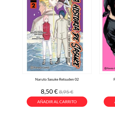
Naruto Sasuke Retsuden 02
P
Precio
Precio
8,50 €
8,95 €
base
AÑADIR AL CARRITO