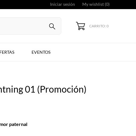
Iniciar sesión
My wishlist (
0
)
CARRITO: 0
FERTAS
EVENTOS
tning 01 (Promoción)
amor paternal