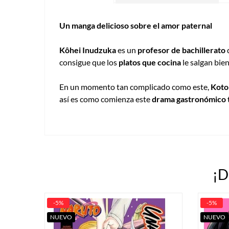
Un manga delicioso sobre el amor paternal
Kôhei Inudzuka
es un
profesor de bachillerato
consigue que los
platos que cocina
le salgan bien 
En un momento tan complicado como este,
Koto
así es como comienza este
drama gastronómico 
¡D
-5%
-5%
NUEVO
NUEVO