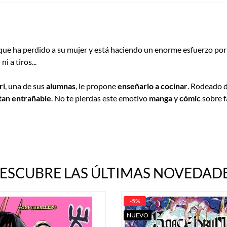
que ha perdido a su mujer y está haciendo un enorme esfuerzo po
ni a tiros...
ri
, una de sus
alumnas
, le propone
enseñarlo a cocinar
. Rodeado 
tan entrañable
. No te pierdas este emotivo
manga
y
cómic
sobre f
ESCUBRE LAS ÚLTIMAS NOVEDADE
-5%
NUEVO