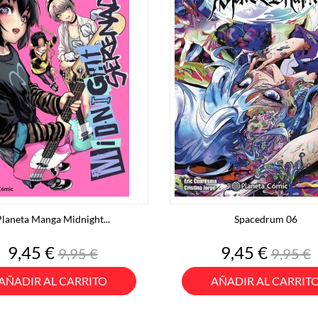
laneta Manga Midnight...
Spacedrum 06
Precio
Precio
Precio
Preci
9,45 €
9,45 €
9,95 €
9,95 €
base
base
AÑADIR AL CARRITO
AÑADIR AL CARRIT