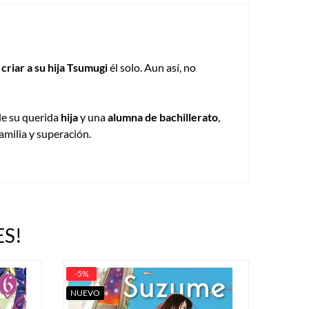
r
criar a su hija Tsumugi
él solo. Aun así, no
de su querida
hija
y una
alumna de bachillerato
,
amilia y superación.
S!
-5%
NUEVO