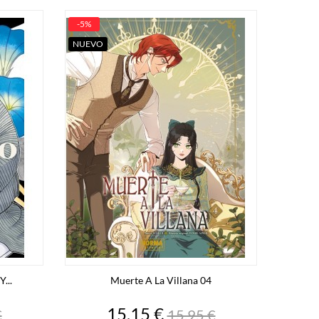
-5%
NUEVO
...
Muerte A La Villana 04
o
Precio
Precio
15,15 €
€
15,95 €