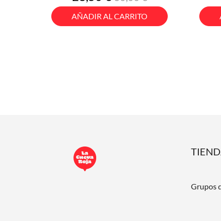
base
AÑADIR AL CARRITO
TIEN
Grupos 