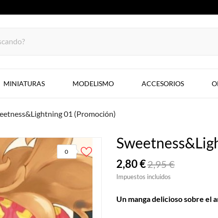
MINIATURAS
MODELISMO
ACCESORIOS
O
eetness&Lightning 01 (Promoción)
Sweetness&Ligh
0
2,80 €
2,95 €
Impuestos incluidos
Un manga delicioso sobre el 