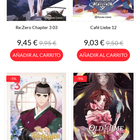
Re:Zero Chapter 3 03
Café Liebe 12
Precio
Precio
Precio
Precio
9,45 €
9,03 €
9,95 €
9,50 €
base
base
AÑADIR AL CARRITO
AÑADIR AL CARRITO
-5%
-5%