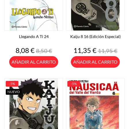
Llegando A Ti 24
Kaiju 8 16 (Edición Especial)
Precio
Precio
Precio
Precio
8,08 €
11,35 €
8,50 €
11,95 €
base
base
AÑADIR AL CARRITO
AÑADIR AL CARRITO
-5%
-5%
NUEVO