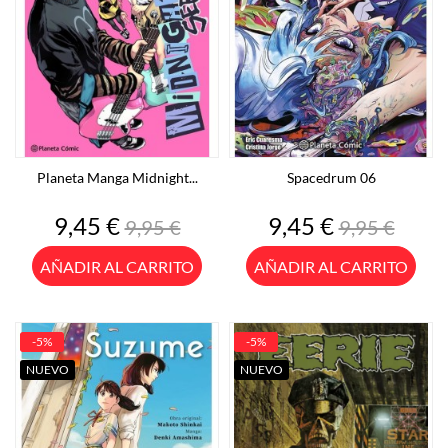
Planeta Manga Midnight...
Spacedrum 06
Precio
Precio
Precio
Precio
9,45 €
9,45 €
9,95 €
9,95 €
base
base
AÑADIR AL CARRITO
AÑADIR AL CARRITO
-5%
-5%
NUEVO
NUEVO