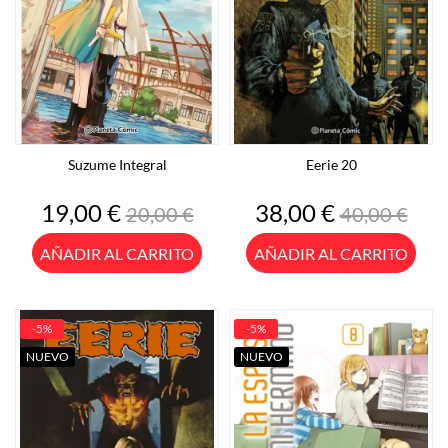
Suzume Integral
Eerie 20
Precio
Precio
Precio
Precio
19,00 €
38,00 €
20,00 €
40,00 €
base
base
AÑADIR AL CARRITO
AÑADIR AL CARRITO
-5%
-5%
NUEVO
NUEVO