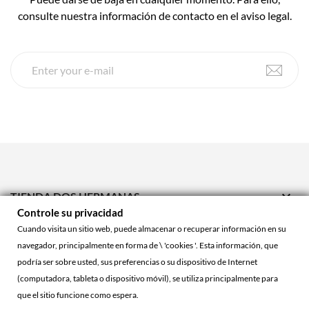
consulte nuestra información de contacto en el aviso legal.

TIENDA DOS HERMANAS
Controle su privacidad

TIENDA ONLINE
Cuando visita un sitio web, puede almacenar o recuperar información en su
navegador, principalmente en forma de \ 'cookies '. Esta información, que

ACCOUNT
podría ser sobre usted, sus preferencias o su dispositivo de Internet
(computadora, tableta o dispositivo móvil), se utiliza principalmente para
que el sitio funcione como espera.