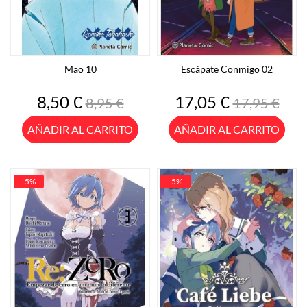
Mao 10
Escápate Conmigo 02
Precio
Precio
Precio
Precio
8,50 €
17,05 €
8,95 €
17,95 €
base
base
AÑADIR AL CARRITO
AÑADIR AL CARRITO
-5%
-5%