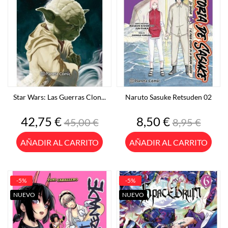
Star Wars: Las Guerras Clon...
Naruto Sasuke Retsuden 02
Precio
Precio
Precio
Precio
42,75 €
8,50 €
45,00 €
8,95 €
base
base
AÑADIR AL CARRITO
AÑADIR AL CARRITO
-5%
-5%
NUEVO
NUEVO