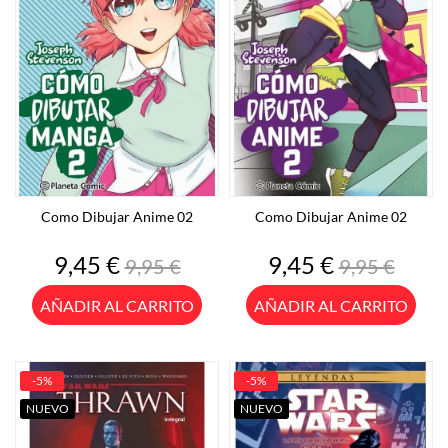
Como Dibujar Anime 02
Como Dibujar Anime 02
Precio
Precio
Precio
Precio
9,45 €
9,45 €
9,95 €
9,95 €
base
base
AÑADIR AL CARRITO
AÑADIR AL CARRITO
-5%
-5%
NUEVO
NUEVO