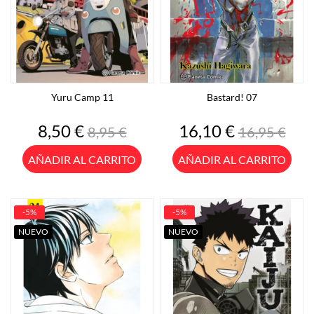
Yuru Camp 11
Bastard! 07
Precio
Precio
Precio
Precio
8,50 €
16,10 €
8,95 €
16,95 €
base
base
AÑADIR AL CARRITO
AÑADIR AL CARRITO
-5%
-5%
NUEVO
NUEVO