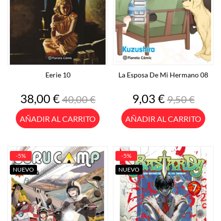
Eerie 10
La Esposa De Mi Hermano 08
Precio
Precio
Precio
Precio
38,00 €
9,03 €
40,00 €
9,50 €
base
base
AÑADIR AL CARRITO
AÑADIR AL CARRITO
-5%
-5%
NUEVO
NUEVO