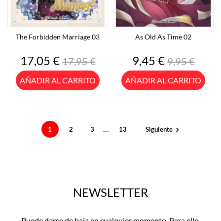
The Forbidden Marriage 03
As Old As Time 02
Precio
Precio
Precio
Precio
17,05 €
9,45 €
17,95 €
9,95 €
base
base
AÑADIR AL CARRITO
AÑADIR AL CARRITO
…
1
2
3
13
Siguiente

NEWSLETTER
Puede darse de baja en cualquier momento. Para ello,