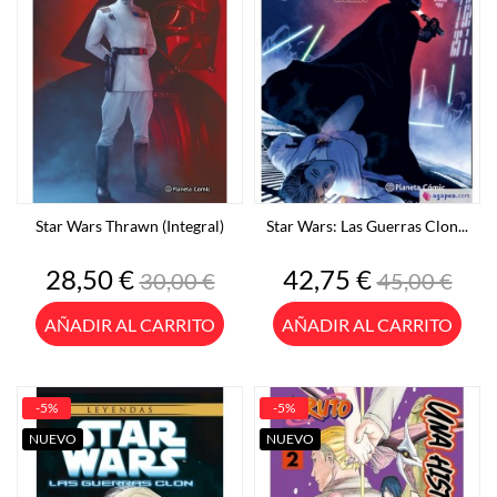
Star Wars Thrawn (Integral)
Star Wars: Las Guerras Clon...
Precio
Precio
Precio
Precio
28,50 €
42,75 €
30,00 €
45,00 €
base
base
AÑADIR AL CARRITO
AÑADIR AL CARRITO
-5%
-5%
NUEVO
NUEVO