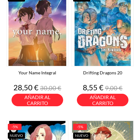
Your Name Integral
Drifting Dragons 20
Precio
Precio
Precio
Precio
28,50 €
8,55 €
30,00 €
9,00 €
base
base
AÑADIR AL
AÑADIR AL
CARRITO
CARRITO
-5%
-5%
NUEVO
NUEVO