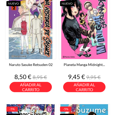
NUEVO
NUEVO
Naruto Sasuke Retsuden 02
Planeta Manga Midnight...
Precio
Precio
Precio
Precio
8,50 €
9,45 €
8,95 €
9,95 €
base
base
AÑADIR AL
AÑADIR AL
CARRITO
CARRITO
-5%
-5%