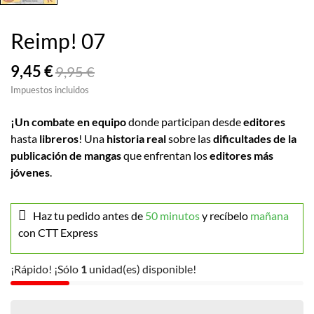
Reimp! 07
9,45 €
9,95 €
Impuestos incluidos
¡Un combate en equipo
donde participan desde
editores
hasta
libreros
! Una
historia real
sobre las
dificultades de la
publicación de mangas
que enfrentan los
editores más
jóvenes
.
Haz tu pedido antes de
50 minutos
y recíbelo
mañana
con CTT Express
¡Rápido! ¡Sólo
1
unidad(es) disponible!