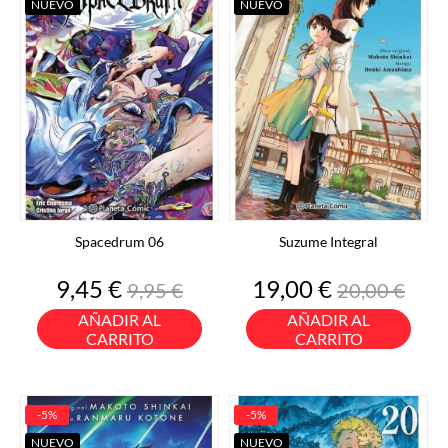
NUEVO
NUEVO
Spacedrum 06
Suzume Integral
Precio
Precio
Precio
Precio
9,45 €
19,00 €
9,95 €
20,00 €
base
base
AÑADIR AL
AÑADIR AL
CARRITO
CARRITO
-5%
-5%
NUEVO
NUEVO