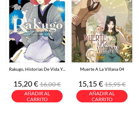
Rakugo, Historias De Vida Y...
Muerte A La Villana 04
Precio
Precio
Precio
Precio
15,20 €
15,15 €
16,00 €
15,95 €
base
base
AÑADIR AL
AÑADIR AL
CARRITO
CARRITO