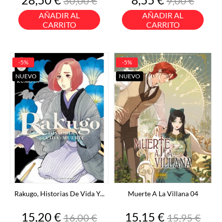
30,00 €
9,00 €
base
base
AÑADIR AL
AÑADIR AL
CARRITO
CARRITO
-5%
-5%
NUEVO
NUEVO
Rakugo, Historias De Vida Y...
Muerte A La Villana 04
Precio
Precio
Precio
Precio
15,20 €
15,15 €
16,00 €
15,95 €