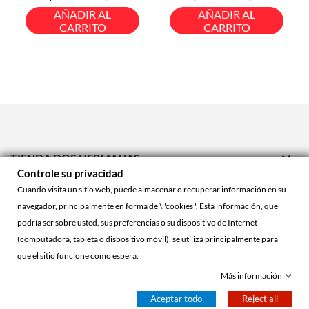
base
base
AÑADIR AL
AÑADIR AL
CARRITO
CARRITO

TIENDA DOS HERMANAS
Controle su privacidad

TIENDA ONLINE
Cuando visita un sitio web, puede almacenar o recuperar información en su
navegador, principalmente en forma de \ 'cookies '. Esta información, que

ACCOUNT
podría ser sobre usted, sus preferencias o su dispositivo de Internet
(computadora, tableta o dispositivo móvil), se utiliza principalmente para
que el sitio funcione como espera.
© 2026 - La Cueva Roja™
Más información
Aceptar todo
Reject all