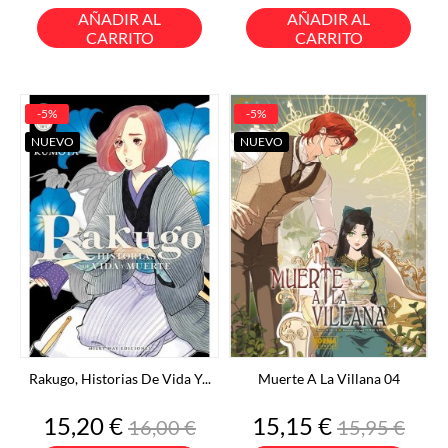
base
base
AÑADIR AL
AÑADIR AL
CARRITO
CARRITO
-5%
-5%
NUEVO
NUEVO
Rakugo, Historias De Vida Y...
Muerte A La Villana 04
Precio
Precio
Precio
Precio
15,20 €
15,15 €
16,00 €
15,95 €