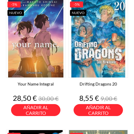
-5%
-5%
NUEVO
NUEVO
Your Name Integral
Drifting Dragons 20
Precio
Precio
Precio
Precio
28,50 €
8,55 €
30,00 €
9,00 €
base
base
AÑADIR AL
AÑADIR AL
CARRITO
CARRITO