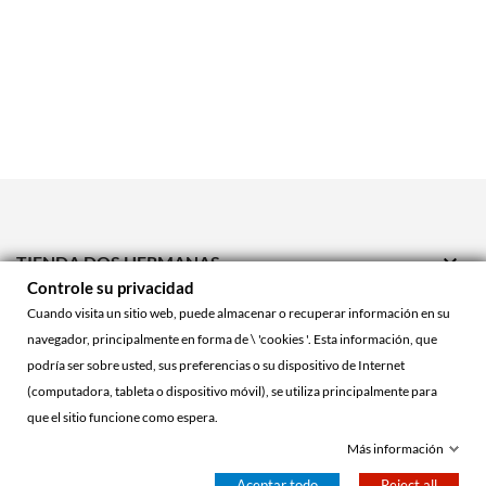

TIENDA DOS HERMANAS
Controle su privacidad

TIENDA ONLINE
Cuando visita un sitio web, puede almacenar o recuperar información en su
navegador, principalmente en forma de \ 'cookies '. Esta información, que

ACCOUNT
podría ser sobre usted, sus preferencias o su dispositivo de Internet
(computadora, tableta o dispositivo móvil), se utiliza principalmente para
que el sitio funcione como espera.
© 2026 - La Cueva Roja™
Más información
Aceptar todo
Reject all