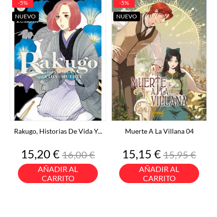
-5%
-5%
NUEVO
NUEVO
Rakugo, Historias De Vida Y...
Muerte A La Villana 04
Precio
Precio
Precio
Precio
15,20 €
15,15 €
16,00 €
15,95 €
base
base
AÑADIR AL
AÑADIR AL
CARRITO
CARRITO