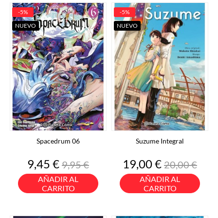
-5%
-5%
NUEVO
NUEVO
Spacedrum 06
Suzume Integral
Precio
Precio
Precio
Precio
9,45 €
19,00 €
9,95 €
20,00 €
base
base
AÑADIR AL
AÑADIR AL
CARRITO
CARRITO