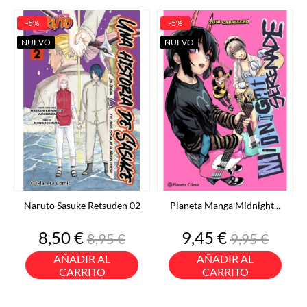
-5%
-5%
NUEVO
NUEVO
Naruto Sasuke Retsuden 02
Planeta Manga Midnight...
Precio
Precio
Precio
Precio
8,50 €
9,45 €
8,95 €
9,95 €
base
base
AÑADIR AL
AÑADIR AL
CARRITO
CARRITO