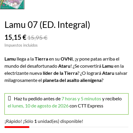
Lamu 07 (ED. Integral)
15,15 €
15,95 €
Impuestos incluidos
Lamu
llega a la
Tierra
en su
OVNI
, ¡y pone patas arriba el
mundo del desafortunado
Ataru
! ¿Se convertirá
Lamu
en la
electrizante nueva
líder de la Tierra
? ¿O logrará
Ataru
salvar
milagrosamente el
planeta del asalto alienígena
?
Haz tu pedido antes de
7 horas y 5 minutos
y recíbelo
el lunes, 10 de agosto de 2026
con CTT Express
¡Rápido! ¡Sólo
1
unidad(es) disponible!