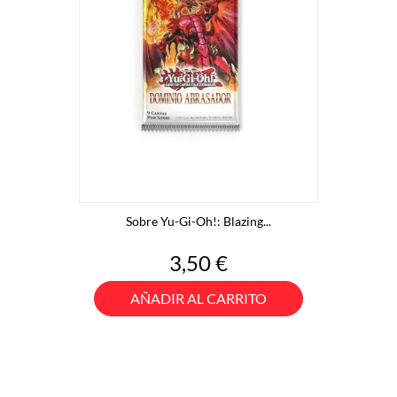
Sobre Yu-Gi-Oh!: Blazing...
Precio
3,50 €
AÑADIR AL CARRITO