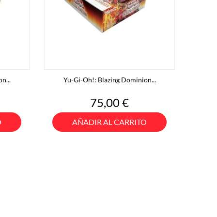
n...
Yu-Gi-Oh!: Blazing Dominion...
Precio
75,00 €
O
AÑADIR AL CARRITO