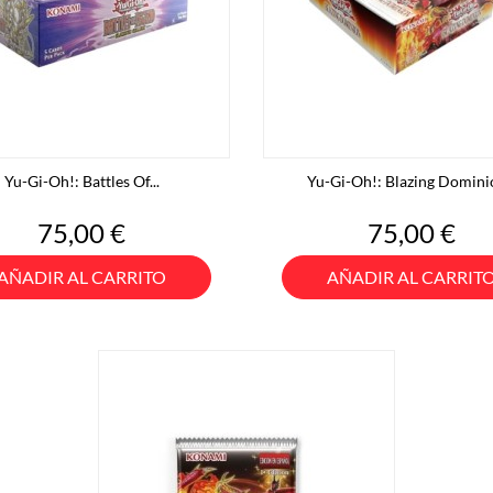
Yu-Gi-Oh!: Battles Of...
Yu-Gi-Oh!: Blazing Dominio
Precio
Precio
75,00 €
75,00 €
AÑADIR AL CARRITO
AÑADIR AL CARRIT