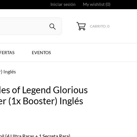
Iniciar sesión
My wishlist (
0
)
CARRITO: 0
FERTAS
EVENTOS
) Inglés
les of Legend Glorious
r (1x Booster) Inglés
il (4 Ultra Raras + 1 Secreta Rara)