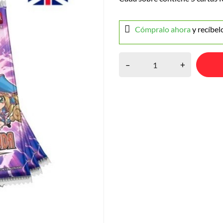
Cómpralo ahora
y recíbel
–
+