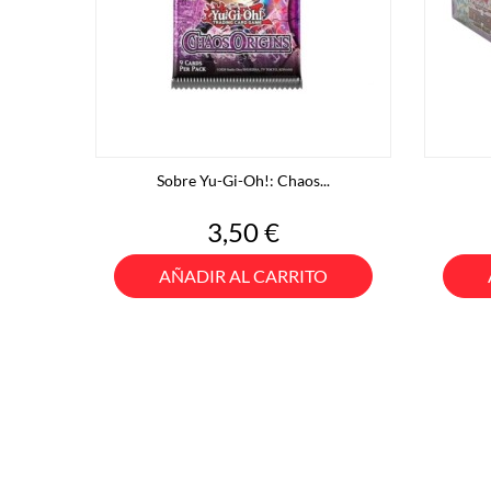
Sobre Yu-Gi-Oh!: Chaos...
Precio
3,50 €
AÑADIR AL CARRITO