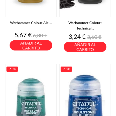
Warhammer Colour Air:...
Warhammer Colour:
Technical...
Precio
Precio
5,67 €
6,30 €
Precio
Precio
3,24 €
3,60 €
base
base
AÑADIR AL
AÑADIR AL
CARRITO
CARRITO
-10%
-10%