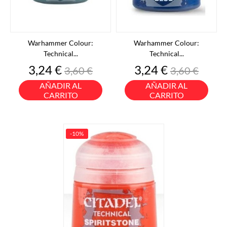
Warhammer Colour:
Warhammer Colour:
Technical...
Technical...
Precio
Precio
Precio
Precio
3,24 €
3,24 €
3,60 €
3,60 €
base
base
AÑADIR AL
AÑADIR AL
CARRITO
CARRITO
-10%