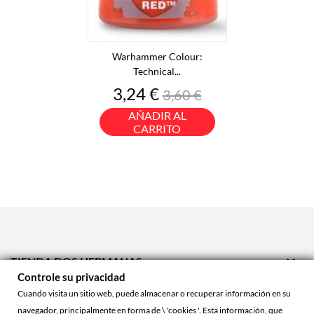
Warhammer Colour:
Technical...
Precio
Precio
3,24 €
3,60 €
base
AÑADIR AL
CARRITO

TIENDA DOS HERMANAS
Controle su privacidad

TIENDA ONLINE
Cuando visita un sitio web, puede almacenar o recuperar información en su
navegador, principalmente en forma de \ 'cookies '. Esta información, que