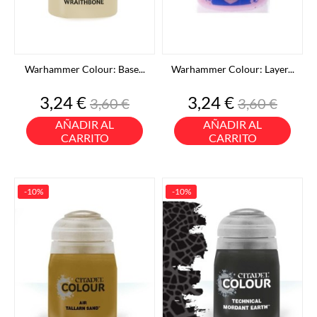
Warhammer Colour: Base...
Warhammer Colour: Layer...
Precio
Precio
Precio
Precio
3,24 €
3,24 €
3,60 €
3,60 €
base
base
AÑADIR AL
AÑADIR AL
CARRITO
CARRITO
-10%
-10%