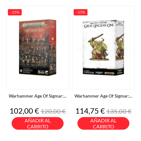
-15%
-15%
Warhammer Age Of Sigmar:...
Warhammer Age Of Sigmar:...
Precio
Precio
Precio
Precio
102,00 €
114,75 €
120,00 €
135,00 €
base
base
AÑADIR AL
AÑADIR AL
CARRITO
CARRITO