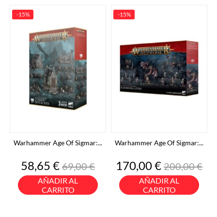
-15%
-15%
Warhammer Age Of Sigmar:...
Warhammer Age Of Sigmar:...
Precio
Precio
Precio
Precio
58,65 €
170,00 €
69,00 €
200,00 €
base
base
AÑADIR AL
AÑADIR AL
CARRITO
CARRITO