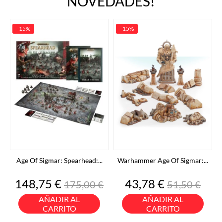
NOVEDADES!
-15%
-15%
Age Of Sigmar: Spearhead:...
Warhammer Age Of Sigmar:...
Precio
Precio
Precio
Precio
148,75 €
43,78 €
175,00 €
51,50 €
base
base
AÑADIR AL
AÑADIR AL
CARRITO
CARRITO