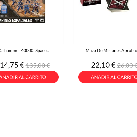
arhammer 40000: Space...
Mazo De Misiones Aprobad
recio
Precio
Precio
Preci
14,75 €
22,10 €
135,00 €
26,00 
base
base
AÑADIR AL CARRITO
AÑADIR AL CARRIT