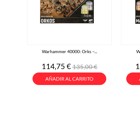
Warhammer 40000: Orks –...
W
Precio
Precio
P
114,75 €
1
135,00 €
base
AÑADIR AL CARRITO