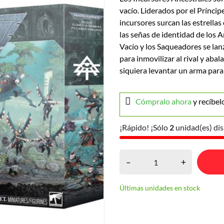
vacío. Liderados por el Príncip
incursores surcan las estrellas
las señas de identidad de los 
Vacío y los Saqueadores se lan
para inmovilizar al rival y ab
siquiera levantar un arma para
Cómpralo ahora
y recíbel
¡Rápido! ¡Sólo
2
unidad(es) dis
–
+
Últimas unidades en stock