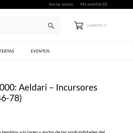
Iniciar sesión
My wishlist (
0
)
CARRITO: 0
FERTAS
EVENTOS
0: Aeldari – Incursores
46-78)
 temidos a lo largo y ancho de las profundidades del