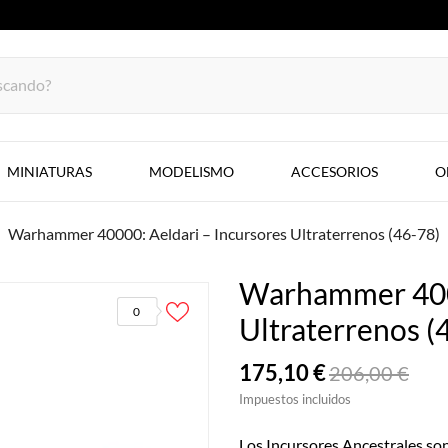
MINIATURAS
MODELISMO
ACCESORIOS
O
Warhammer 40000: Aeldari – Incursores Ultraterrenos (46-78)
Warhammer 4000
0
Ultraterrenos (
175,10 €
206,00 €
Impuestos incluidos
Los Incursores Ancestrales son