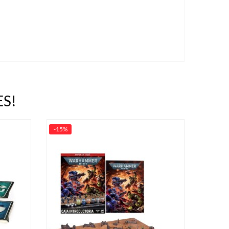
S!
-15%