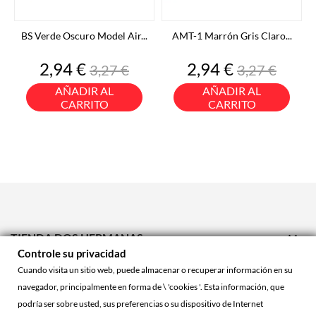
BS Verde Oscuro Model Air...
AMT-1 Marrón Gris Claro...
Precio
Precio
Precio
Precio
2,94 €
2,94 €
3,27 €
3,27 €
base
base
AÑADIR AL
AÑADIR AL
CARRITO
CARRITO

TIENDA DOS HERMANAS
Controle su privacidad

TIENDA ONLINE
Cuando visita un sitio web, puede almacenar o recuperar información en su
navegador, principalmente en forma de \ 'cookies '. Esta información, que

ACCOUNT
podría ser sobre usted, sus preferencias o su dispositivo de Internet