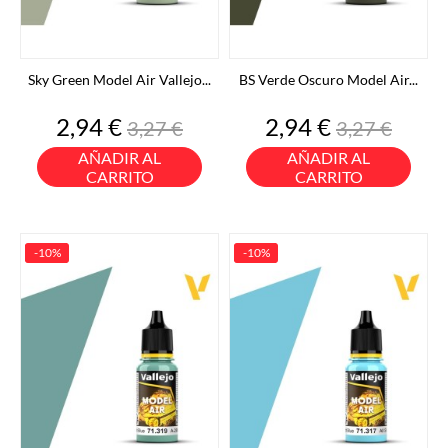
Sky Green Model Air Vallejo...
BS Verde Oscuro Model Air...
Precio
Precio
Precio
Precio
2,94 €
2,94 €
3,27 €
3,27 €
base
base
AÑADIR AL
AÑADIR AL
CARRITO
CARRITO
-10%
-10%