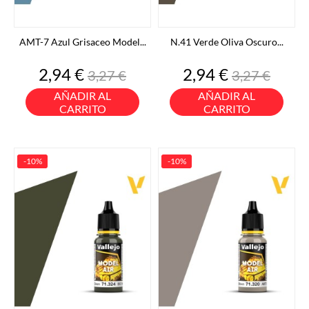
AMT-7 Azul Grisaceo Model...
N.41 Verde Oliva Oscuro...
Precio
Precio
Precio
Precio
2,94 €
2,94 €
3,27 €
3,27 €
base
base
AÑADIR AL
AÑADIR AL
CARRITO
CARRITO
-10%
-10%