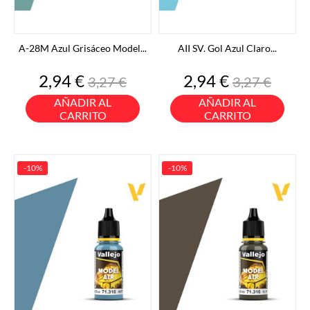
A-28M Azul Grisáceo Model...
AII SV. Gol Azul Claro...
Precio
Precio
Precio
Precio
2,94 €
2,94 €
3,27 €
3,27 €
base
base
AÑADIR AL
AÑADIR AL
CARRITO
CARRITO
-10%
-10%