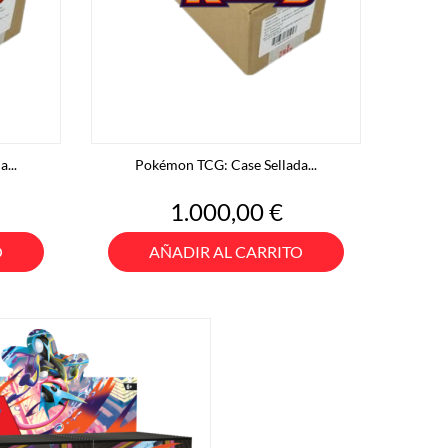
...
Pokémon TCG: Case Sellada...
Precio
1.000,00 €
O
AÑADIR AL CARRITO