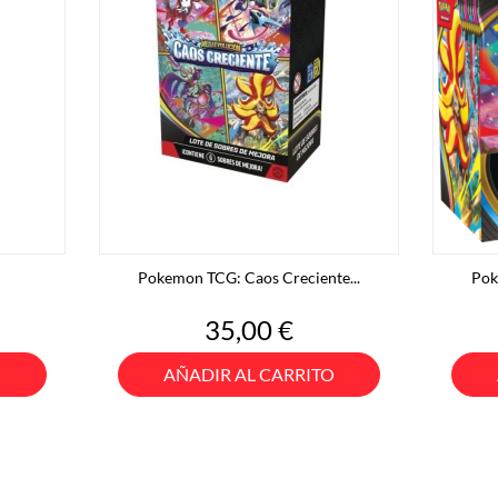
Pokemon TCG: Caos Creciente...
Pok
Precio
35,00 €
O
AÑADIR AL CARRITO