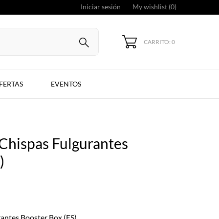
Iniciar sesión
My wishlist (
0
)
CARRITO: 0
FERTAS
EVENTOS
hispas Fulgurantes
)
antes Booster Box (ES)