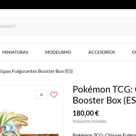
MINIATURAS
MODELISMO
ACCESORIOS
O
spas Fulgurantes Booster Box (ES)
Pokémon TCG: C
0
Booster Box (ES
180,00 €
Impuestos incluidos
Pokémon TCG: Chispas Fulgur