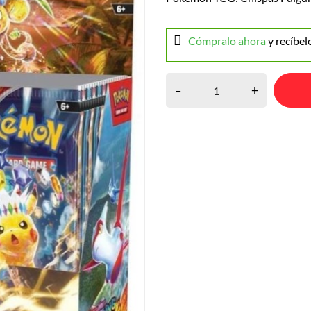
Cómpralo ahora
y recíbel
–
+