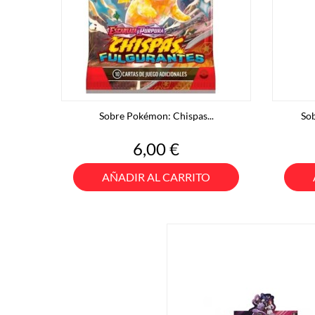
Sobre Pokémon: Chispas...
Sob
Precio
6,00 €
AÑADIR AL CARRITO