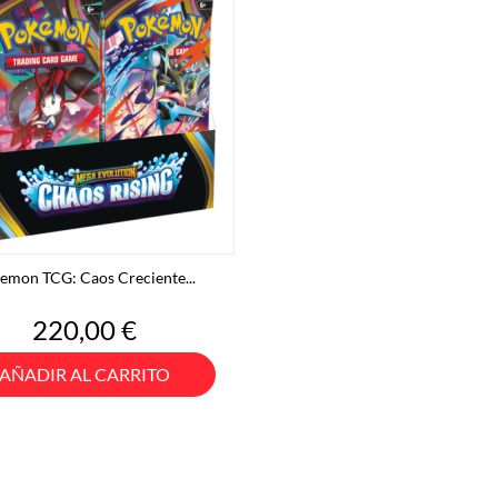
emon TCG: Caos Creciente...
Precio
220,00 €
AÑADIR AL CARRITO