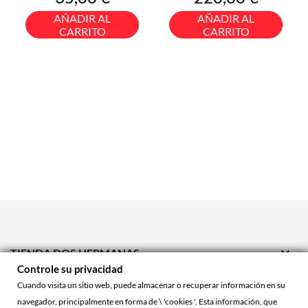
AÑADIR AL
AÑADIR AL
CARRITO
CARRITO

TIENDA DOS HERMANAS
Controle su privacidad

TIENDA ONLINE
Cuando visita un sitio web, puede almacenar o recuperar información en su
navegador, principalmente en forma de \ 'cookies '. Esta información, que