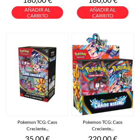
AÑADIR AL
AÑADIR AL
CARRITO
CARRITO
Pokemon TCG: Caos
Pokemon TCG: Caos
Creciente...
Creciente...
Precio
Precio
35,00 €
220,00 €