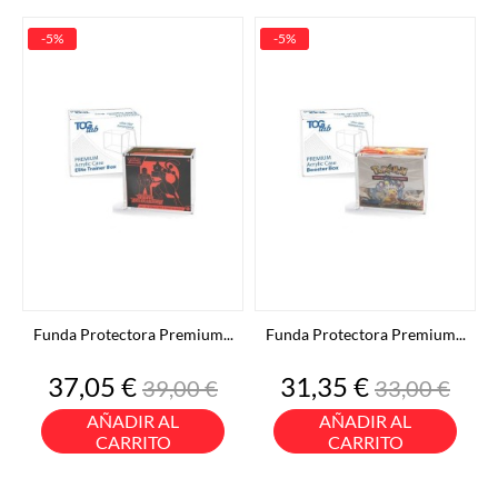
-5%
-5%
Funda Protectora Premium...
Funda Protectora Premium...
Precio
Precio
Precio
Precio
37,05 €
31,35 €
39,00 €
33,00 €
base
base
AÑADIR AL
AÑADIR AL
CARRITO
CARRITO