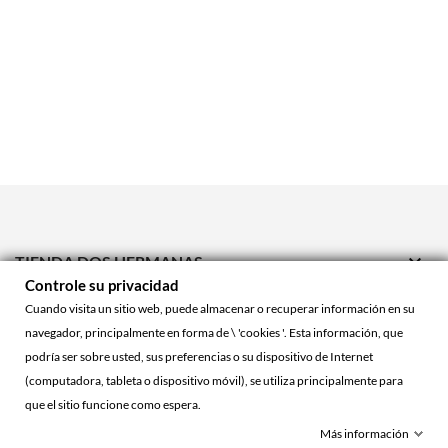

TIENDA DOS HERMANAS
Controle su privacidad

TIENDA ONLINE
Cuando visita un sitio web, puede almacenar o recuperar información en su
navegador, principalmente en forma de \ 'cookies '. Esta información, que

ACCOUNT
podría ser sobre usted, sus preferencias o su dispositivo de Internet
(computadora, tableta o dispositivo móvil), se utiliza principalmente para
que el sitio funcione como espera.
© 2026 - La Cueva Roja™
Más información