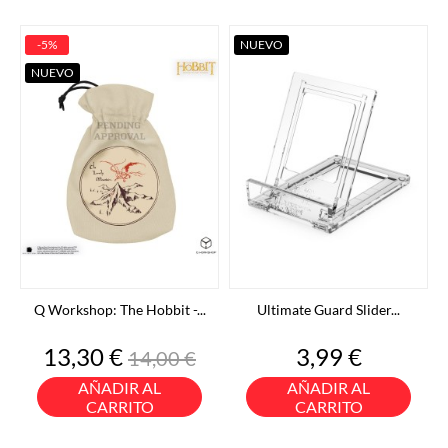
-5%
NUEVO
NUEVO
Q Workshop: The Hobbit -...
Ultimate Guard Slider...
Precio
Precio
Precio
13,30 €
3,99 €
14,00 €
base
AÑADIR AL
AÑADIR AL
CARRITO
CARRITO