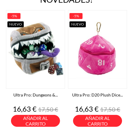
-5%
-5%
NUEVO
NUEVO
Ultra Pro: Dungeons &...
Ultra Pro: D20 Plush Dice...
Precio
Precio
Precio
Precio
16,63 €
16,63 €
17,50 €
17,50 €
base
base
AÑADIR AL
AÑADIR AL
CARRITO
CARRITO