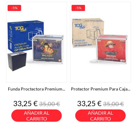
-5%
-5%
Funda Proctectora Premium...
Protector Premium Para Caja...
Precio
Precio
Precio
Precio
33,25 €
33,25 €
35,00 €
35,00 €
base
base
AÑADIR AL
AÑADIR AL
CARRITO
CARRITO