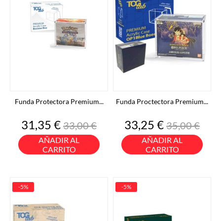
Funda Protectora Premium...
Funda Proctectora Premium...
Precio
Precio
Precio
Precio
31,35 €
33,25 €
33,00 €
35,00 €
base
base
AÑADIR AL
AÑADIR AL
CARRITO
CARRITO
-5%
-5%