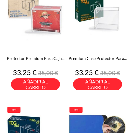
Protector Premium Para Caja...
Premium Case Protector Para...
Precio
Precio
Precio
Precio
33,25 €
33,25 €
35,00 €
35,00 €
base
base
AÑADIR AL
AÑADIR AL
CARRITO
CARRITO
-5%
-5%