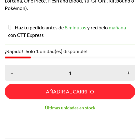
Lorcana, One Piece, Flesh and Blood, Yu-Gi-Oh!, Riftbound o
Pokémon).
Haz tu pedido antes de
8 minutos
y recíbelo
mañana
con CTT Express
¡Rápido! ¡Sólo
1
unidad(es) disponible!
–
+
AÑADIR AL CARRITO
Últimas unidades en stock