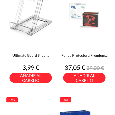
Ultimate Guard Slider...
Funda Protectora Premium...
Precio
Precio
Precio
3,99 €
37,05 €
39,00 €
base
AÑADIR AL
AÑADIR AL
CARRITO
CARRITO
-5%
-5%