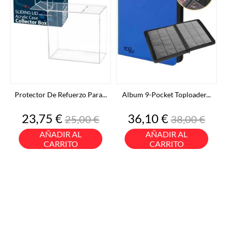
Protector De Refuerzo Para...
Album 9-Pocket Toploader...
Precio
Precio
Precio
Precio
23,75 €
36,10 €
25,00 €
38,00 €
base
base
AÑADIR AL
AÑADIR AL
CARRITO
CARRITO