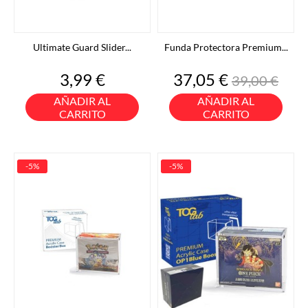
Ultimate Guard Slider...
Funda Protectora Premium...
Precio
Precio
Precio
3,99 €
37,05 €
39,00 €
base
AÑADIR AL
AÑADIR AL
CARRITO
CARRITO
-5%
-5%