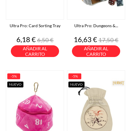
Ultra Pro: Card Sorting Tray
Ultra Pro: Dungeons &...
Precio
Precio
Precio
Precio
6,18 €
16,63 €
6,50 €
17,50 €
base
base
AÑADIR AL
AÑADIR AL
CARRITO
CARRITO
-5%
-5%
NUEVO
NUEVO