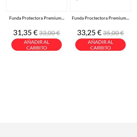
Funda Protectora Premium...
Funda Proctectora Premium...
Precio
Precio
Precio
Precio
31,35 €
33,25 €
33,00 €
35,00 €
base
base
AÑADIR AL
AÑADIR AL
CARRITO
CARRITO