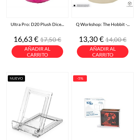
Ultra Pro: D20 Plush Dice...
Q Workshop: The Hobbit -...
Precio
Precio
Precio
Precio
16,63 €
13,30 €
17,50 €
14,00 €
base
base
AÑADIR AL
AÑADIR AL
CARRITO
CARRITO
NUEVO
-5%