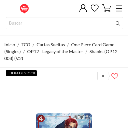
Inicio
TCG
Cartas Sueltas
One Piece Card Game
(Singles)
OP12 - Legacy of the Master
Shanks (OP12-
008) (V.2)
FUERA DE STOCK
0