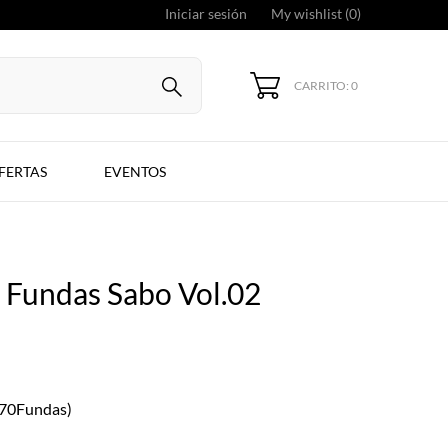
Iniciar sesión
My wishlist (
0
)
CARRITO: 0
FERTAS
EVENTOS
 Fundas Sabo Vol.02
(70Fundas)