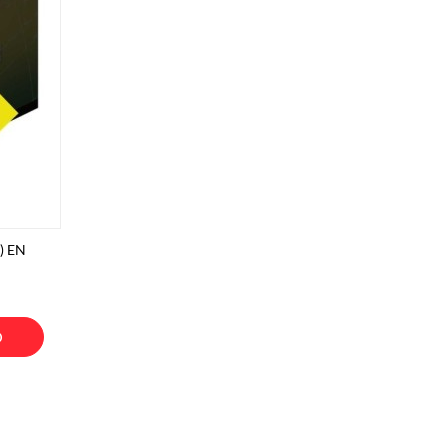
) EN
O