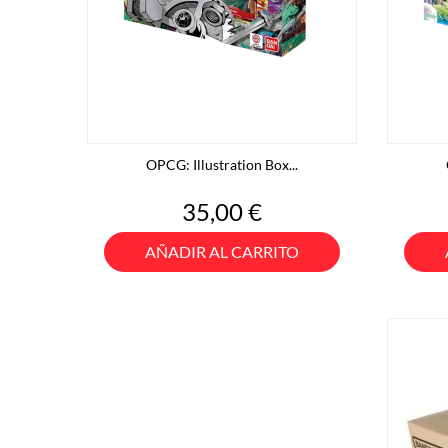
OPCG: Illustration Box...
Precio
35,00 €
AÑADIR AL CARRITO