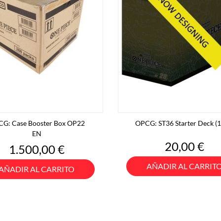
G: Case Booster Box OP22
OPCG: ST36 Starter Deck (1
EN
Precio
20,00 €
Precio
1.500,00 €
AÑADIR AL CARRIT
AÑADIR AL CARRITO