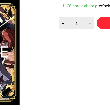
Cómpralo ahora
y recíbel
–
+