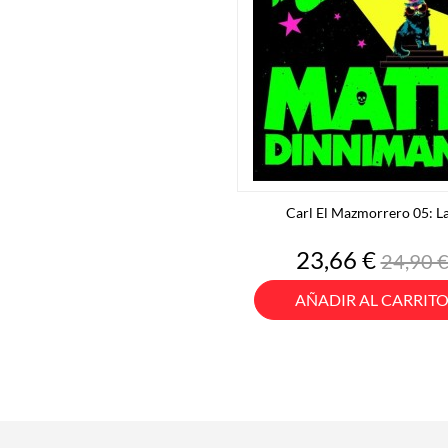
Carl El Mazmorrero 05: La.
Precio
Precio
23,66 €
24,90 
base
AÑADIR AL CARRIT