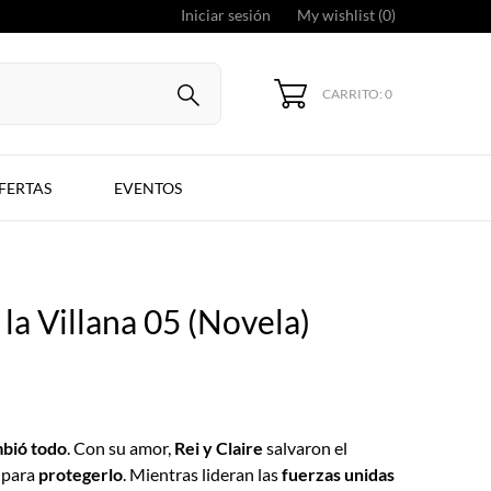
Iniciar sesión
My wishlist (
0
)
CARRITO: 0
FERTAS
EVENTOS
a Villana 05 (Novela)
mbió todo
. Con su amor,
Rei y Claire
salvaron el
r para
protegerlo
. Mientras lideran las
fuerzas unidas