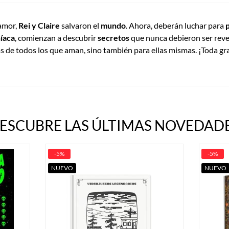
 amor,
Rei y Claire
salvaron el
mundo
. Ahora, deberán luchar para
íaca
, comienzan a descubrir
secretos
que nunca debieron ser reve
as de todos los que aman, sino también para ellas mismas. ¡Toda g
ESCUBRE LAS ÚLTIMAS NOVEDADE
-5%
-5%
NUEVO
NUEVO