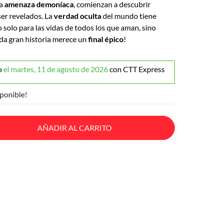
la
amenaza demoníaca
, comienzan a descubrir
er revelados. La
verdad oculta
del mundo tiene
 solo para las vidas de todos los que aman, sino
oda gran historia merece un
final épico
!
o
el martes, 11 de agosto de 2026
con CTT Express
ponible!
AÑADIR AL CARRITO