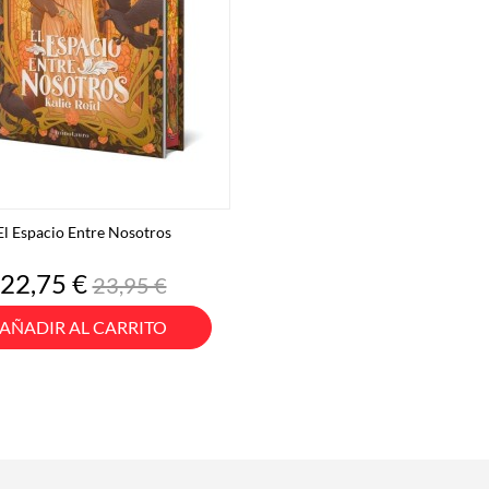
El Espacio Entre Nosotros
Precio
Precio
22,75 €
23,95 €
base
AÑADIR AL CARRITO