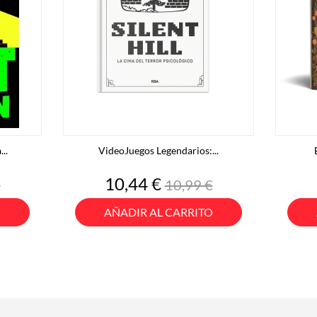
..
VideoJuegos Legendarios:...
Precio
Precio
10,44 €
€
10,99 €
base
O
AÑADIR AL CARRITO