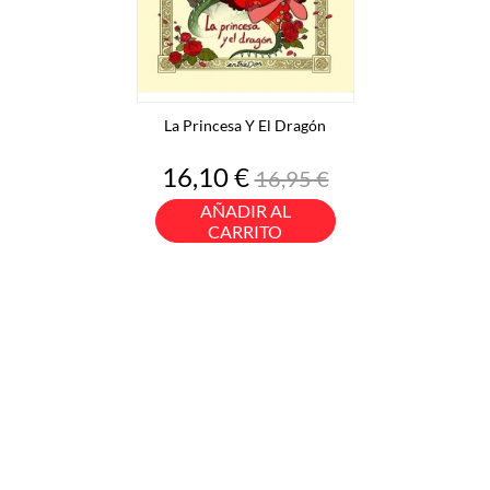
La Princesa Y El Dragón
Precio
Precio
16,10 €
16,95 €
base
AÑADIR AL
CARRITO