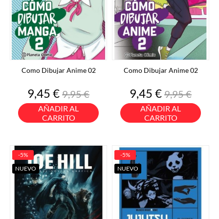
Como Dibujar Anime 02
Como Dibujar Anime 02
Precio
Precio
Precio
Precio
9,45 €
9,45 €
9,95 €
9,95 €
base
base
AÑADIR AL
AÑADIR AL
CARRITO
CARRITO
-5%
-5%
NUEVO
NUEVO