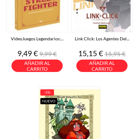
VideoJuegos Legendarios:...
Link Click: Los Agentes Del...
Precio
Precio
Precio
Precio
9,49 €
15,15 €
9,99 €
15,95 €
base
base
AÑADIR AL
AÑADIR AL
CARRITO
CARRITO
-5%
NUEVO