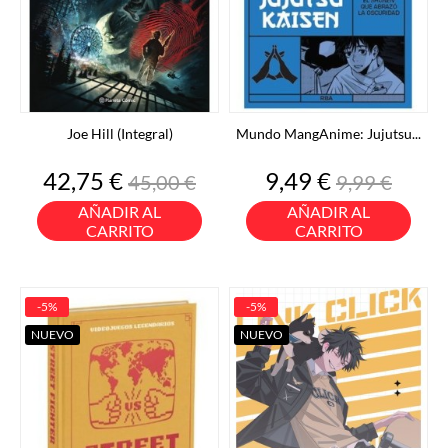
Joe Hill (Integral)
Mundo MangAnime: Jujutsu...
Precio
Precio
Precio
Precio
42,75 €
9,49 €
45,00 €
9,99 €
base
base
AÑADIR AL
AÑADIR AL
CARRITO
CARRITO
-5%
-5%
NUEVO
NUEVO