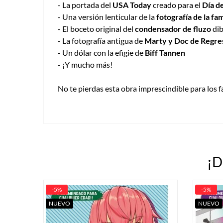
- La portada del
USA Today
creado para el
Día d
- Una versión lenticular de la
fotografía de la fa
- El boceto original del
condensador de fluzo
dib
- La fotografía antigua de
Marty y Doc de Regreso
- Un dólar con la efigie de
Biff Tannen
- ¡Y mucho más!
No te pierdas esta obra imprescindible para los f
¡D
-5%
-5%
NUEVO
NUEVO