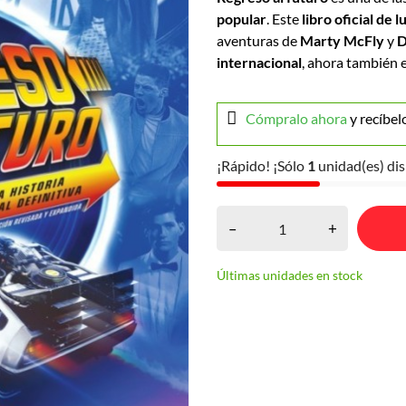
popular
. Este
libro oficial de l
aventuras de
Marty McFly
y
D
internacional
, ahora también 
Cómpralo ahora
y recíbel
¡Rápido! ¡Sólo
1
unidad(es) dis
–
+
Últimas unidades en stock