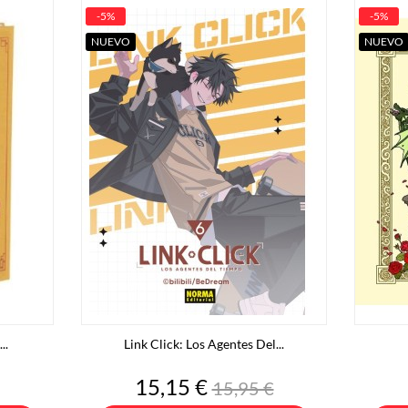
-5%
-5%
NUEVO
NUEVO
..
Link Click: Los Agentes Del...
Precio
Precio
15,15 €
15,95 €
base