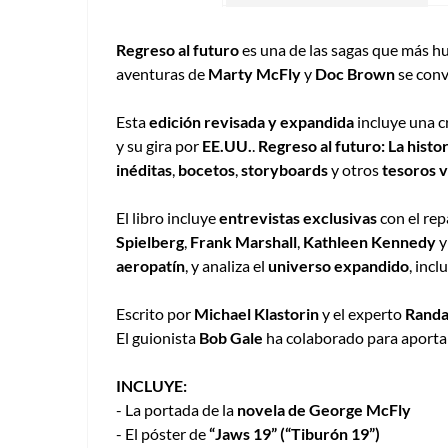
Regreso al futuro
es una de las sagas que más hu
aventuras de
Marty McFly
y
Doc Brown
se conv
Esta
edición revisada y expandida
incluye una c
y su gira por
EE.UU.
.
Regreso al futuro: La histor
inéditas
,
bocetos
,
storyboards
y otros
tesoros v
El libro incluye
entrevistas exclusivas
con el rep
Spielberg
,
Frank Marshall
,
Kathleen Kennedy
y
aeropatín
, y analiza el
universo expandido
, inc
Escrito por
Michael Klastorin
y el experto
Randa
El guionista
Bob Gale
ha colaborado para aportar
INCLUYE:
- La portada de la
novela de George McFly
- El póster de
“Jaws 19” (“Tiburón 19”)