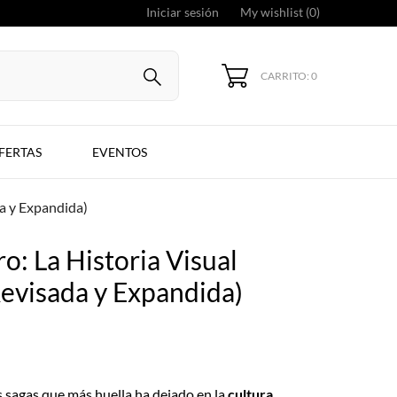
Iniciar sesión
My wishlist (
0
)
CARRITO: 0
FERTAS
EVENTOS
da y Expandida)
o: La Historia Visual
Revisada y Expandida)
s sagas que más huella ha dejado en la
cultura