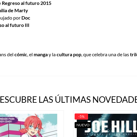
e Regreso al futuro 2015
milia de Marty
ujado por
Doc
 al futuro III
ans del
cómic
, el
manga
y la
cultura pop
, que celebra una de las
tri
ESCUBRE LAS ÚLTIMAS NOVEDADE
-5%
NUEVO