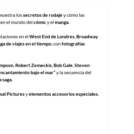
muestra los
secretos de rodaje
y cómo las
 en el mundo del
cómic
y el
manga
.
ntaciones en el
West End de Londres
,
Broadway
ga de viajes en el tiempo
, con
fotografías
ompson
,
Robert Zemeckis
,
Bob Gale
,
Steven
Encantamiento bajo el mar”
y la secuencia del
a saga
.
sal Pictures
y
elementos accesorios especiales
.