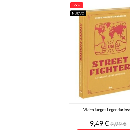
-5%
NUEVO
VideoJuegos Legendarios:.
Precio
Precio
9,49 €
9,99 €
base