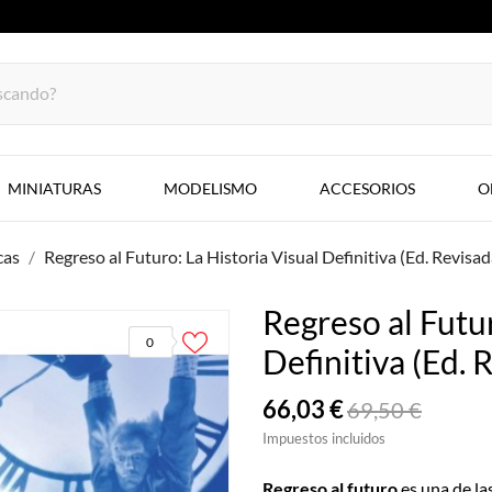
MINIATURAS
MODELISMO
ACCESORIOS
O
cas
Regreso al Futuro: La Historia Visual Definitiva (Ed. Revisa
Regreso al Futur
0
Definitiva (Ed. 
66,03 €
69,50 €
Impuestos incluidos
Regreso al futuro
es una de la