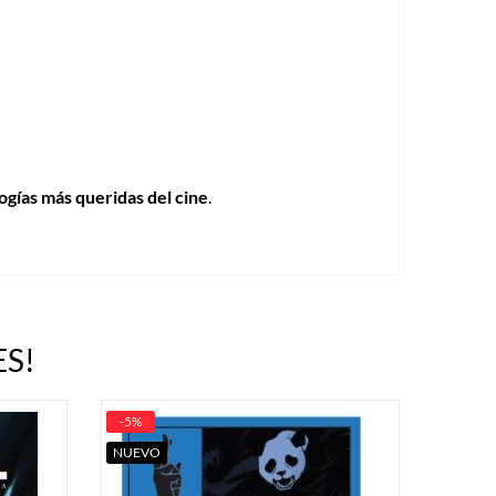
logías más queridas del cine
.
S!
-5%
NUEVO