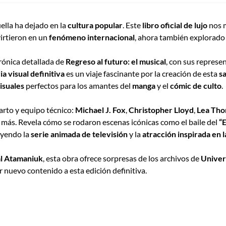
ella ha dejado en la
cultura popular
. Este
libro oficial de lujo
nos 
irtieron en un
fenómeno internacional
, ahora también explorado
rónica detallada de
Regreso al futuro: el musical
, con sus represe
ia visual definitiva
es un viaje fascinante por la creación de esta
sa
isuales
perfectos para los amantes del
manga
y el
cómic de culto
.
arto y equipo técnico:
Michael J. Fox
,
Christopher Lloyd
,
Lea Th
 más. Revela cómo se rodaron escenas icónicas como el baile del
“
luyendo la
serie animada de televisión
y la
atracción inspirada en l
l Atamaniuk
, esta obra ofrece sorpresas de los archivos de
Univer
 nuevo contenido a esta edición definitiva.