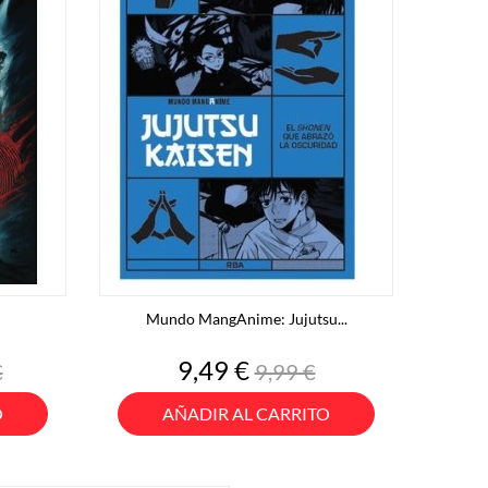
Mundo MangAnime: Jujutsu...
o
Precio
Precio
9,49 €
€
9,99 €
base
O
AÑADIR AL CARRITO