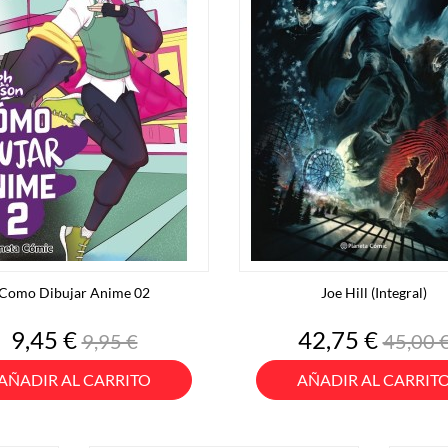
Como Dibujar Anime 02
Joe Hill (Integral)
Precio
Precio
Precio
Preci
9,45 €
42,75 €
9,95 €
45,00 
base
base
AÑADIR AL CARRITO
AÑADIR AL CARRIT