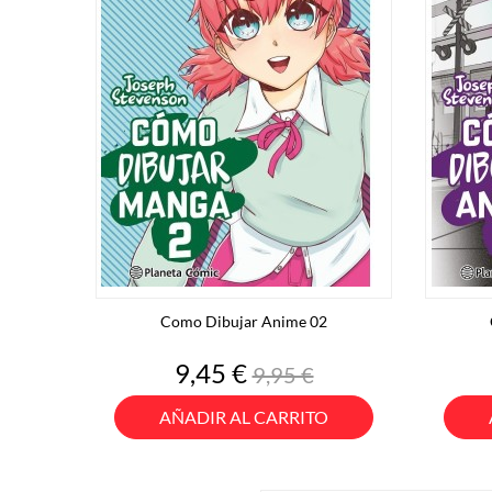
Como Dibujar Anime 02
Precio
Precio
9,45 €
9,95 €
base
AÑADIR AL CARRITO