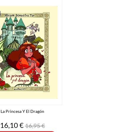
La Princesa Y El Dragón
Precio
Precio
16,10 €
16,95 €
base