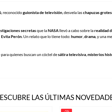
ú
, reconocido
guionista de televisión
, desvela las
chapuzas grotes
stigaciones secretas
que la
NASA
llevó a cabo sobre la
realidad 
 Evita Perón
. Un relato que lo tiene todo:
humor
,
drama
, y una m
e para quienes buscan un cóctel de
sátira televisiva
,
misterios hist
ESCUBRE LAS ÚLTIMAS NOVEDADE
-5%