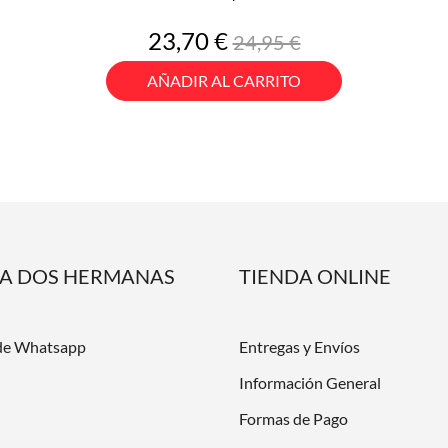
Precio
Precio
23,70 €
24,95 €
base
AÑADIR AL CARRITO
DA DOS HERMANAS
TIENDA ONLINE
de Whatsapp
Entregas y Envíos
Información General
Formas de Pago