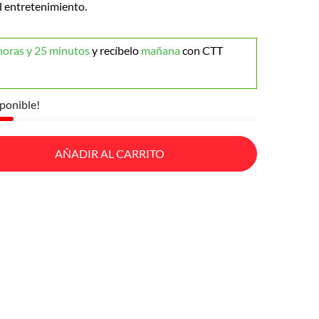
 entretenimiento.
horas y 25 minutos
y recíbelo
mañana
con CTT
ponible!
AÑADIR AL CARRITO