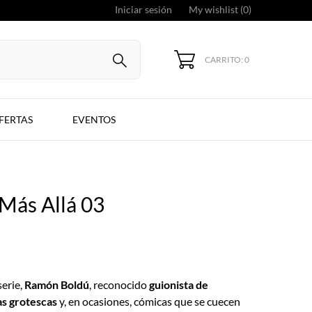
Iniciar sesión
My wishlist (
0
)
CARRITO: 0
FERTAS
EVENTOS
 Más Allá 03
serie,
Ramón Boldú
, reconocido
guionista de
s grotescas
y, en ocasiones, cómicas que se cuecen