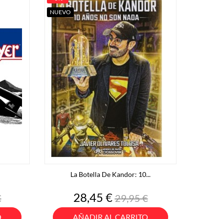
NUEVO
La Botella De Kandor: 10...
o
Precio
Precio
28,45 €
€
29,95 €
base
O
AÑADIR AL CARRITO