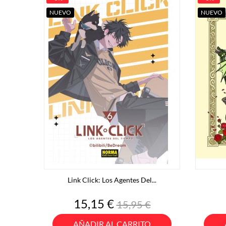
NUEVO
NUEVO
Link Click: Los Agentes Del...
Precio
Precio
15,15 €
15,95 €
base
AÑADIR AL CARRITO