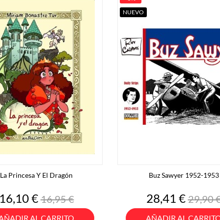
NUEVO
La Princesa Y El Dragón
Buz Sawyer 1952-1953
Precio
Precio
Precio
Preci
16,10 €
28,41 €
16,95 €
29,90 
base
base
AÑADIR AL CARRITO
AÑADIR AL CARRIT