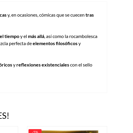
cas
y, en ocasiones, cómicas que se cuecen
tras
del tiempo
y el
más allá
, así como la rocambolesca
ezcla perfecta de
elementos filosóficos
y
óricos
y
reflexiones existenciales
con el sello
S!
-5%