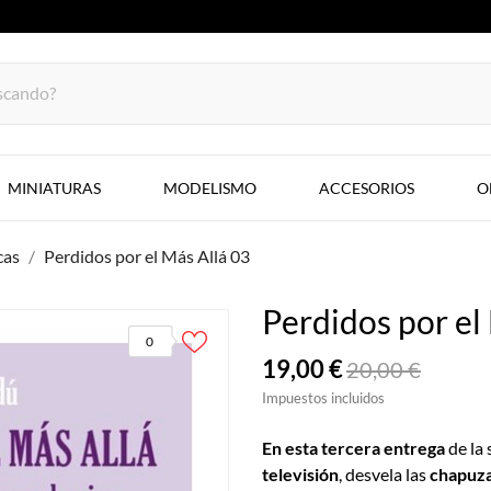
MINIATURAS
MODELISMO
ACCESORIOS
O
cas
Perdidos por el Más Allá 03
Perdidos por el
0
19,00 €
20,00 €
Impuestos incluidos
En esta tercera entrega
de la 
televisión
, desvela las
chapuza