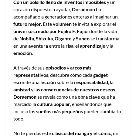
Con un bolsillo lleno de inventos imposibles
y un
corazón dispuesto a ayudar,
Doraemon
ha
acompañado a generaciones enteras a imaginar un
futuro mejor
. Este
volumen
te invita a explorar el
universo creado por Fujiko F. Fujio
, donde la vida
de
Nobita
,
Shizuka
,
Gigante
y
Suneo
se transforma
en una
aventura
entre la
risa
, el
aprendizaje
y la
emoción
.
A través de sus
episodios
y
arcos más
representativos
, descubre cómo cada
gadget
esconde una
lección
sobre la
responsabilidad
, la
amistad
y las
consecuencias de nuestros deseos
.
Doraemon
se revela como una
obra clave
que ha
marcado la
cultura popular
, enseñándonos que
incluso los
sueños más pequeños
pueden cambiarlo
todo.
No te pierdas este
clásico del manga y el cómic
, un