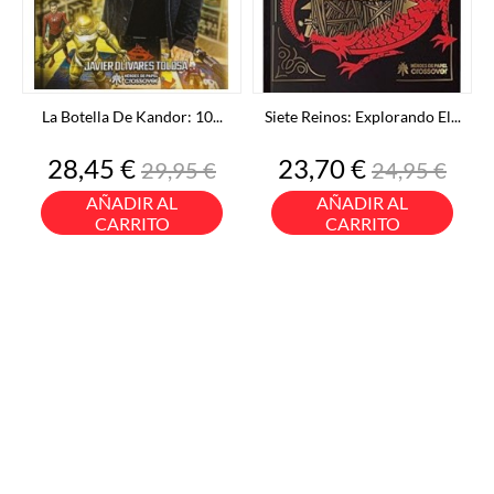
La Botella De Kandor: 10...
Siete Reinos: Explorando El...
Precio
Precio
Precio
Precio
28,45 €
23,70 €
29,95 €
24,95 €
base
base
AÑADIR AL
AÑADIR AL
CARRITO
CARRITO