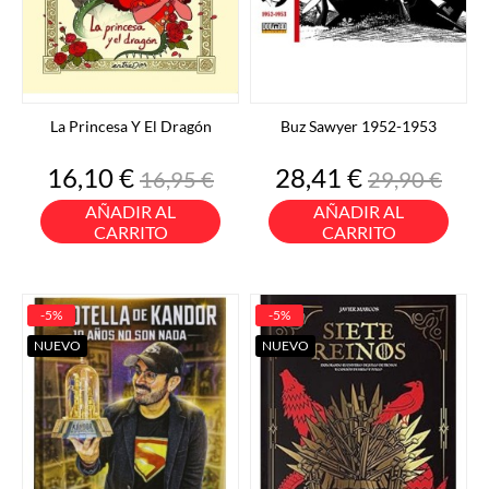
La Princesa Y El Dragón
Buz Sawyer 1952-1953
Precio
Precio
Precio
Precio
16,10 €
28,41 €
16,95 €
29,90 €
base
base
AÑADIR AL
AÑADIR AL
CARRITO
CARRITO
-5%
-5%
NUEVO
NUEVO