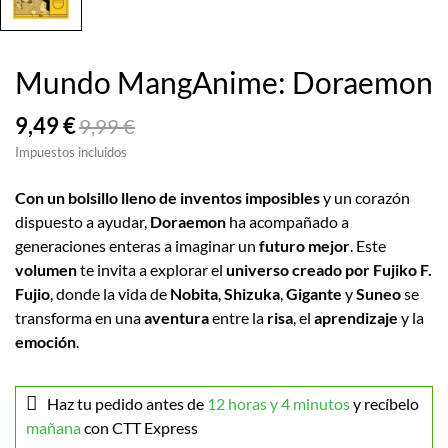
Mundo MangAnime: Doraemon
9,49 €
9,99 €
Impuestos incluidos
Con un bolsillo lleno de inventos imposibles
y un corazón
dispuesto a ayudar,
Doraemon
ha acompañado a
generaciones enteras a imaginar un
futuro mejor
. Este
volumen
te invita a explorar el
universo creado por Fujiko F.
Fujio
, donde la vida de
Nobita
,
Shizuka
,
Gigante
y
Suneo
se
transforma en una
aventura
entre la
risa
, el
aprendizaje
y la
emoción
.
Haz tu pedido antes de
12 horas y 4 minutos
y recíbelo
mañana
con CTT Express