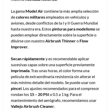
La gama
Model Air
contiene la más amplia selección
de
colores militares
empleados en vehículos y
aviones, desde conflictos de la I y II Guerra Mundial
hasta nuestra era. Estos
pinturas para modelismo
se
pueden emplear directamente sobre la superficie o
diluirse con nuestro
Airbrush Thinner
o
Flow
Improver
.
Secan rápidamente
y es recomendable aplicar
sucesivas capas sobre una superficie previamente
imprimada
. Tras unas horas, el color forma una
película de extraordinaria resistencia sin alterar el
más mínimo detalle del modelo. Se puede usar con
pincel
. Los ajustes recomendados para el compresor
rondan los
15 – 20 PSI
o 0.5 a 1 kg. Para el
mantenimiento del aerógrafo, recomendamos usar
Vallejo Airbrush Cleaner
.