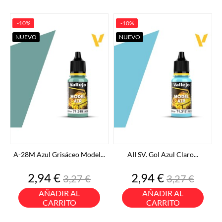
-10%
-10%
NUEVO
NUEVO
A-28M Azul Grisáceo Model...
AII SV. Gol Azul Claro...
Precio
Precio
Precio
Precio
2,94 €
2,94 €
3,27 €
3,27 €
base
base
AÑADIR AL
AÑADIR AL
CARRITO
CARRITO