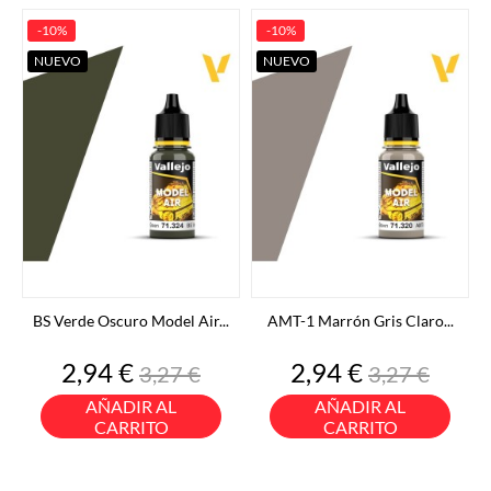
-10%
-10%
NUEVO
NUEVO
BS Verde Oscuro Model Air...
AMT-1 Marrón Gris Claro...
Precio
Precio
Precio
Precio
2,94 €
2,94 €
3,27 €
3,27 €
base
base
AÑADIR AL
AÑADIR AL
CARRITO
CARRITO