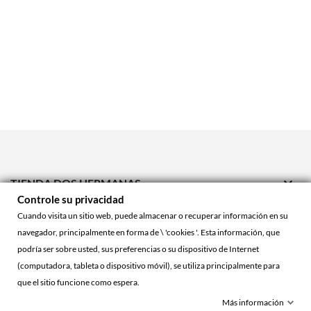

TIENDA DOS HERMANAS
Controle su privacidad

TIENDA ONLINE
Cuando visita un sitio web, puede almacenar o recuperar información en su
navegador, principalmente en forma de \ 'cookies '. Esta información, que

ACCOUNT
podría ser sobre usted, sus preferencias o su dispositivo de Internet
(computadora, tableta o dispositivo móvil), se utiliza principalmente para
que el sitio funcione como espera.
© 2026 - La Cueva Roja™
Más información