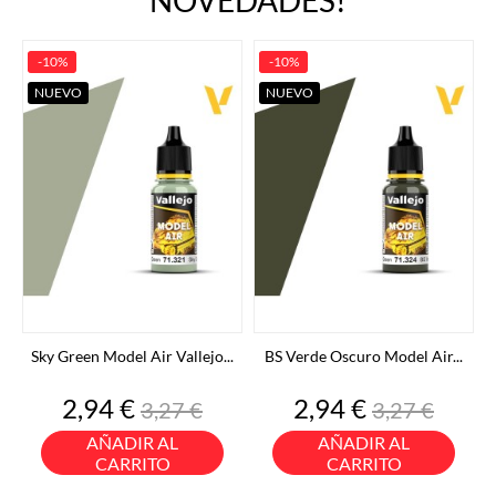
NOVEDADES!
-10%
-10%
NUEVO
NUEVO
Sky Green Model Air Vallejo...
BS Verde Oscuro Model Air...
Precio
Precio
Precio
Precio
2,94 €
2,94 €
3,27 €
3,27 €
base
base
AÑADIR AL
AÑADIR AL
CARRITO
CARRITO