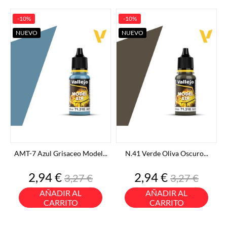
-10%
-10%
NUEVO
NUEVO
AMT-7 Azul Grisaceo Model...
N.41 Verde Oliva Oscuro...
Precio
Precio
Precio
Precio
2,94 €
2,94 €
3,27 €
3,27 €
base
base
AÑADIR AL
AÑADIR AL
CARRITO
CARRITO