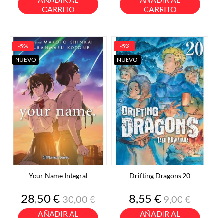
CARRITO
CARRITO
-5%
-5%
NUEVO
NUEVO
Your Name Integral
Drifting Dragons 20
Precio
Precio
Precio
Precio
28,50 €
8,55 €
30,00 €
9,00 €
base
base
AÑADIR AL
AÑADIR AL