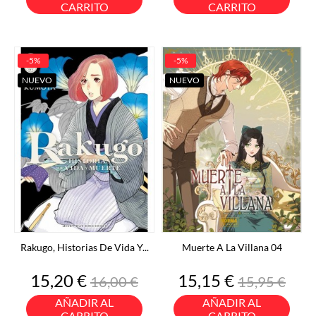
CARRITO
CARRITO
-5%
-5%
NUEVO
NUEVO
Rakugo, Historias De Vida Y...
Muerte A La Villana 04
Precio
Precio
Precio
Precio
15,20 €
15,15 €
16,00 €
15,95 €
base
base
AÑADIR AL
AÑADIR AL
CARRITO
CARRITO