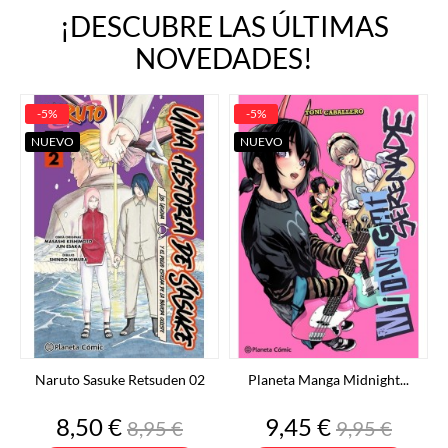
¡DESCUBRE LAS ÚLTIMAS
NOVEDADES!
-5%
-5%
NUEVO
NUEVO
Naruto Sasuke Retsuden 02
Planeta Manga Midnight...
Precio
Precio
Precio
Precio
8,50 €
9,45 €
8,95 €
9,95 €