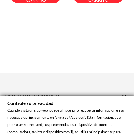

TIENDA DOS HERMANAS
Controle su privacidad

TIENDA ONLINE
Cuando visita un sitio web, puede almacenar o recuperar información en su
navegador, principalmente en forma de \ 'cookies '. Esta información, que

ACCOUNT
podría ser sobre usted, sus preferencias o su dispositivo de Internet
(computadora, tableta o dispositivo móvil), se utiliza principalmente para