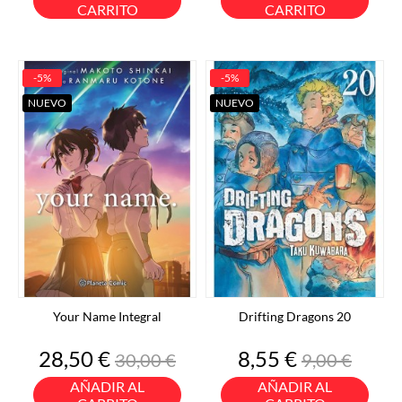
CARRITO
CARRITO
-5%
-5%
NUEVO
NUEVO
Your Name Integral
Drifting Dragons 20
Precio
Precio
Precio
Precio
28,50 €
8,55 €
30,00 €
9,00 €
base
base
AÑADIR AL
AÑADIR AL