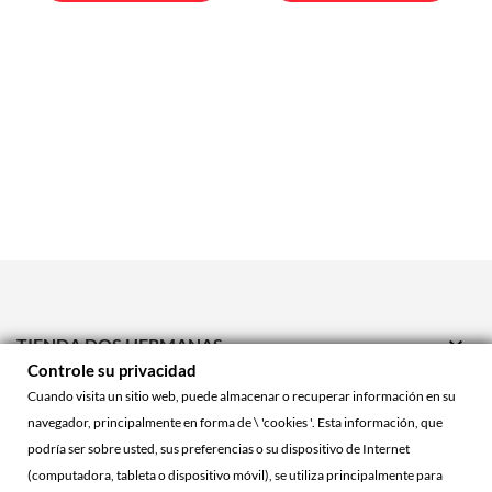

TIENDA DOS HERMANAS
Controle su privacidad

TIENDA ONLINE
Cuando visita un sitio web, puede almacenar o recuperar información en su
navegador, principalmente en forma de \ 'cookies '. Esta información, que

ACCOUNT
podría ser sobre usted, sus preferencias o su dispositivo de Internet
(computadora, tableta o dispositivo móvil), se utiliza principalmente para