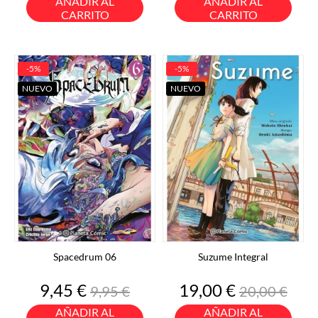
AÑADIR AL
AÑADIR AL
CARRITO
CARRITO
-5%
-5%
NUEVO
NUEVO
Spacedrum 06
Suzume Integral
Precio
Precio
Precio
Precio
9,45 €
19,00 €
9,95 €
20,00 €
base
base
AÑADIR AL
AÑADIR AL