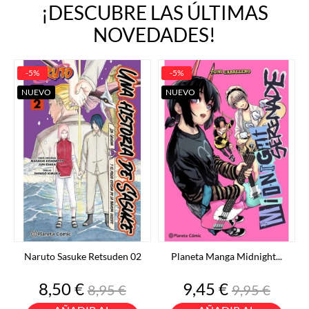
¡DESCUBRE LAS ÚLTIMAS
NOVEDADES!
-5%
-5%
NUEVO
NUEVO
Naruto Sasuke Retsuden 02
Planeta Manga Midnight...
Precio
Precio
Precio
Precio
8,50 €
9,45 €
8,95 €
9,95 €
base
base