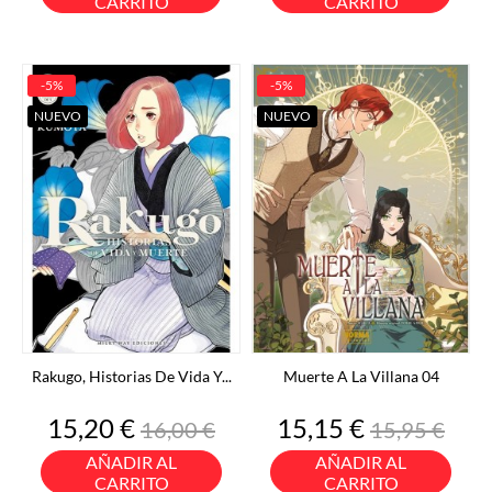
CARRITO
CARRITO
-5%
-5%
NUEVO
NUEVO
Rakugo, Historias De Vida Y...
Muerte A La Villana 04
Precio
Precio
Precio
Precio
15,20 €
15,15 €
16,00 €
15,95 €
base
base
AÑADIR AL
AÑADIR AL
CARRITO
CARRITO