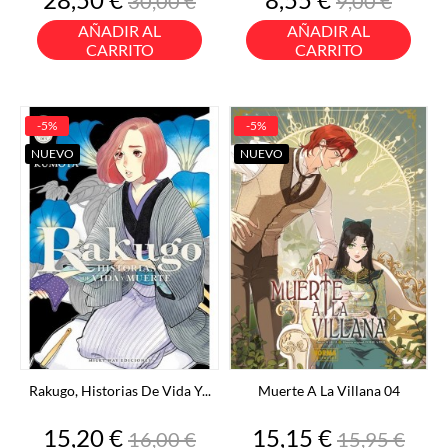
30,00 €
9,00 €
base
base
AÑADIR AL
AÑADIR AL
CARRITO
CARRITO
-5%
-5%
NUEVO
NUEVO
Rakugo, Historias De Vida Y...
Muerte A La Villana 04
Precio
Precio
Precio
Precio
15,20 €
15,15 €
16,00 €
15,95 €