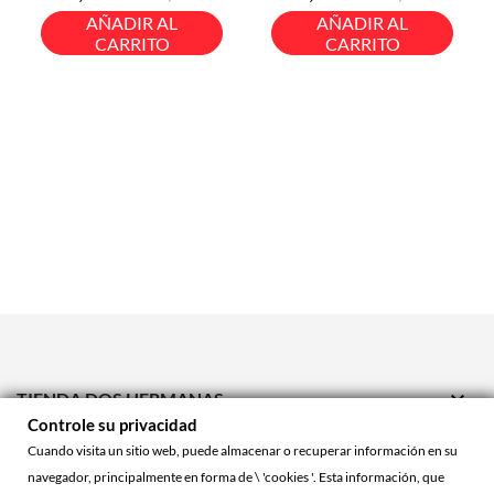
base
base
AÑADIR AL
AÑADIR AL
CARRITO
CARRITO

TIENDA DOS HERMANAS
Controle su privacidad

TIENDA ONLINE
Cuando visita un sitio web, puede almacenar o recuperar información en su
navegador, principalmente en forma de \ 'cookies '. Esta información, que