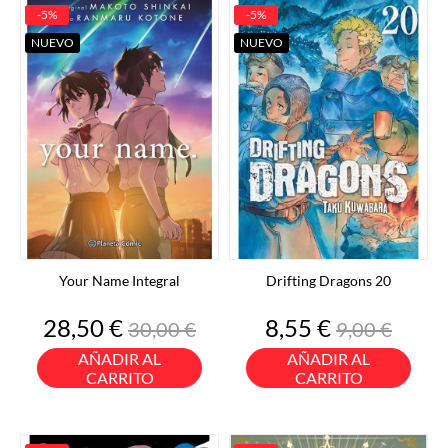
-5%
-5%
NUEVO
NUEVO
Your Name Integral
Drifting Dragons 20
Precio
Precio
Precio
Precio
28,50 €
8,55 €
30,00 €
9,00 €
base
base
AÑADIR AL
AÑADIR AL
CARRITO
CARRITO