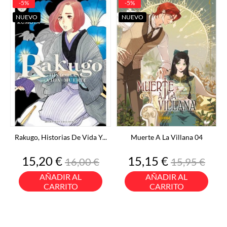
-5%
-5%
NUEVO
NUEVO
Rakugo, Historias De Vida Y...
Muerte A La Villana 04
Precio
Precio
Precio
Precio
15,20 €
15,15 €
16,00 €
15,95 €
base
base
AÑADIR AL
AÑADIR AL
CARRITO
CARRITO