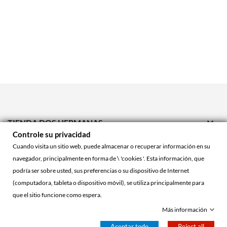

TIENDA DOS HERMANAS
Controle su privacidad

TIENDA ONLINE
Cuando visita un sitio web, puede almacenar o recuperar información en su
navegador, principalmente en forma de \ 'cookies '. Esta información, que

ACCOUNT
podría ser sobre usted, sus preferencias o su dispositivo de Internet
(computadora, tableta o dispositivo móvil), se utiliza principalmente para
que el sitio funcione como espera.
© 2026 - La Cueva Roja™
Más información
Aceptar todo
Reject all