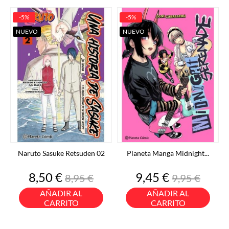
-5%
-5%
NUEVO
NUEVO
Naruto Sasuke Retsuden 02
Planeta Manga Midnight...
Precio
Precio
Precio
Precio
8,50 €
9,45 €
8,95 €
9,95 €
base
base
AÑADIR AL
AÑADIR AL
CARRITO
CARRITO