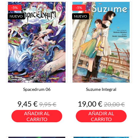
-5%
-5%
NUEVO
NUEVO
Spacedrum 06
Suzume Integral
Precio
Precio
Precio
Precio
9,45 €
19,00 €
9,95 €
20,00 €
base
base
AÑADIR AL
AÑADIR AL
CARRITO
CARRITO