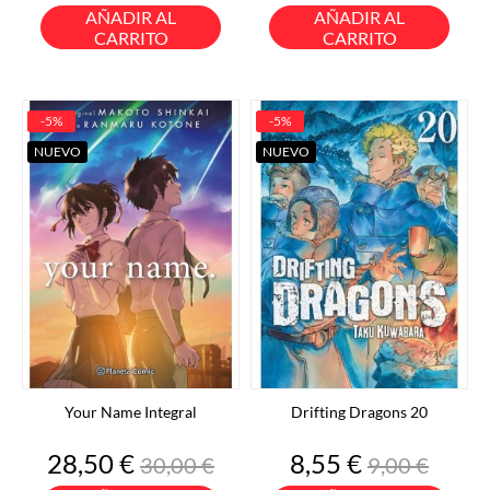
base
base
AÑADIR AL
AÑADIR AL
CARRITO
CARRITO
-5%
-5%
NUEVO
NUEVO
Your Name Integral
Drifting Dragons 20
Precio
Precio
Precio
Precio
28,50 €
8,55 €
30,00 €
9,00 €
base
base