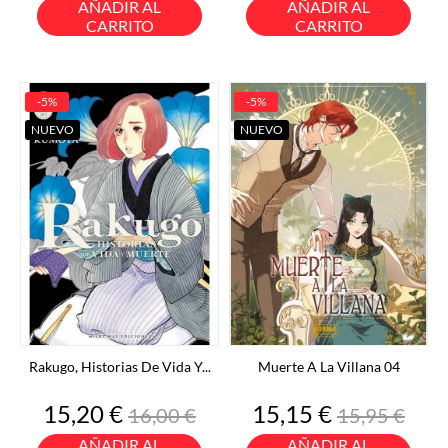
AÑADIR AL
AÑADIR AL
CARRITO
CARRITO
-5%
-5%
NUEVO
NUEVO
Rakugo, Historias De Vida Y...
Muerte A La Villana 04
Precio
Precio
Precio
Precio
15,20 €
15,15 €
16,00 €
15,95 €
base
base
AÑADIR AL
AÑADIR AL