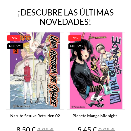
¡DESCUBRE LAS ÚLTIMAS
NOVEDADES!
-5%
-5%
NUEVO
NUEVO
Naruto Sasuke Retsuden 02
Planeta Manga Midnight...
Precio
Precio
Precio
Precio
8,50 €
9,45 €
8,95 €
9,95 €