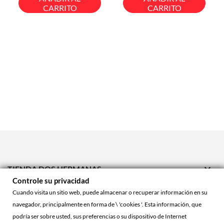
CARRITO
CARRITO

TIENDA DOS HERMANAS
Controle su privacidad

TIENDA ONLINE
Cuando visita un sitio web, puede almacenar o recuperar información en su
navegador, principalmente en forma de \ 'cookies '. Esta información, que

ACCOUNT
podría ser sobre usted, sus preferencias o su dispositivo de Internet