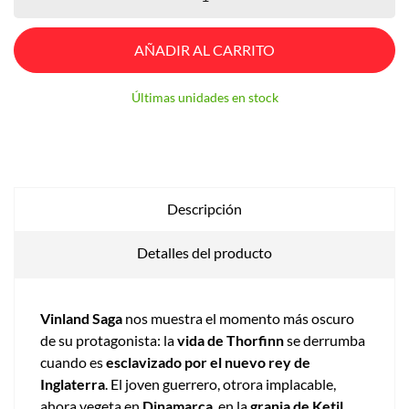
AÑADIR AL CARRITO
Últimas unidades en stock
Descripción
Detalles del producto
Vinland Saga
nos muestra el momento más oscuro
de su protagonista: la
vida de Thorfinn
se derrumba
cuando es
esclavizado por el nuevo rey de
Inglaterra
. El joven guerrero, otrora implacable,
ahora vegeta en
Dinamarca
, en la
granja de Ketil
,