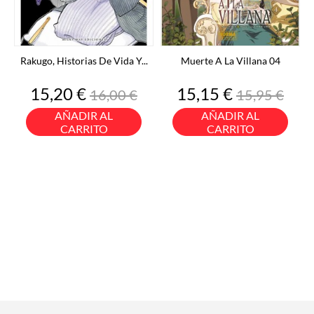
Rakugo, Historias De Vida Y...
Muerte A La Villana 04
Precio
Precio
Precio
Precio
15,20 €
15,15 €
16,00 €
15,95 €
base
base
AÑADIR AL
AÑADIR AL
CARRITO
CARRITO