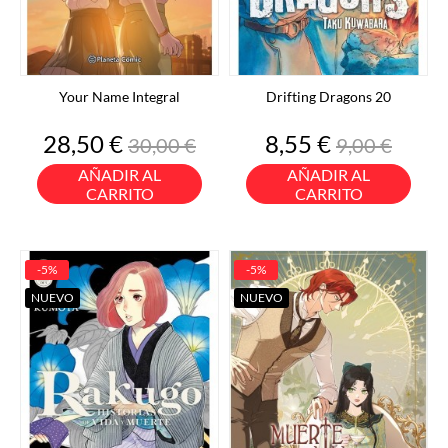
Your Name Integral
Drifting Dragons 20
Precio
Precio
Precio
Precio
28,50 €
8,55 €
30,00 €
9,00 €
base
base
AÑADIR AL
AÑADIR AL
CARRITO
CARRITO
-5%
-5%
NUEVO
NUEVO