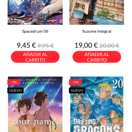
Spacedrum 06
Suzume Integral
Precio
Precio
Precio
Precio
9,45 €
19,00 €
9,95 €
20,00 €
base
base
AÑADIR AL
AÑADIR AL
CARRITO
CARRITO
-5%
-5%
NUEVO
NUEVO