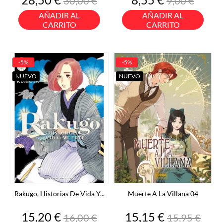
30,00 €
9,00 €
base
base
AÑADIR AL
AÑADIR AL
CARRITO
CARRITO
-5%
-5%
NUEVO
NUEVO
Rakugo, Historias De Vida Y...
Muerte A La Villana 04
Precio
Precio
Precio
Precio
15,20 €
15,15 €
16,00 €
15,95 €