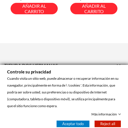
base
base
AÑADIR AL
AÑADIR AL
CARRITO
CARRITO

TIENDA DOS HERMANAS
Controle su privacidad

TIENDA ONLINE
Cuando visita un sitio web, puede almacenar o recuperar información en su
navegador, principalmente en forma de \ 'cookies '. Esta información, que

ACCOUNT
podría ser sobre usted, sus preferencias o su dispositivo de Internet
(computadora, tableta o dispositivo móvil), se utiliza principalmente para
que el sitio funcione como espera.
© 2026 - La Cueva Roja™
Más información
Aceptar todo
Reject all