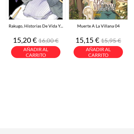
Rakugo, Historias De Vida Y...
Muerte A La Villana 04
Precio
Precio
Precio
Precio
15,20 €
15,15 €
16,00 €
15,95 €
base
base
AÑADIR AL
AÑADIR AL
CARRITO
CARRITO