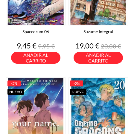
Spacedrum 06
Suzume Integral
Precio
Precio
Precio
Precio
9,45 €
19,00 €
9,95 €
20,00 €
base
base
AÑADIR AL
AÑADIR AL
CARRITO
CARRITO
-5%
-5%
NUEVO
NUEVO