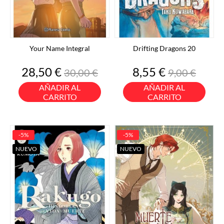
Your Name Integral
Drifting Dragons 20
Precio
Precio
Precio
Precio
28,50 €
8,55 €
30,00 €
9,00 €
base
base
AÑADIR AL
AÑADIR AL
CARRITO
CARRITO
-5%
-5%
NUEVO
NUEVO