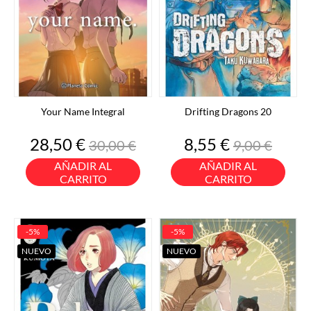
Your Name Integral
Drifting Dragons 20
Precio
Precio
Precio
Precio
28,50 €
8,55 €
30,00 €
9,00 €
base
base
AÑADIR AL
AÑADIR AL
CARRITO
CARRITO
-5%
-5%
NUEVO
NUEVO