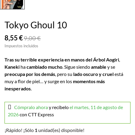
Tokyo Ghoul 10
8,55 €
9,00 €
Impuestos incluidos
Tras su terrible experiencia en manos del Árbol Aogiri
,
Kaneki
ha
cambiado mucho
. Sigue siendo
amable
y se
preocupa por los demás
, pero su
lado oscuro y cruel
está
muy a flor de piel… y surge en los
momentos más
inesperados
.
Cómpralo ahora
y recíbelo
el martes, 11 de agosto de
2026
con CTT Express
¡Rápido! ¡Sólo
1
unidad(es) disponible!