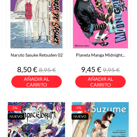
Naruto Sasuke Retsuden 02
Planeta Manga Midnight...
Precio
Precio
Precio
Precio
8,50 €
9,45 €
8,95 €
9,95 €
base
base
AÑADIR AL
AÑADIR AL
CARRITO
CARRITO
-5%
-5%
NUEVO
NUEVO