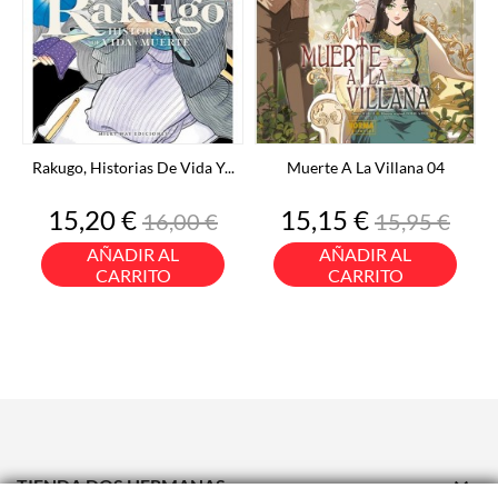
Rakugo, Historias De Vida Y...
Muerte A La Villana 04
Precio
Precio
Precio
Precio
15,20 €
15,15 €
16,00 €
15,95 €
base
base
AÑADIR AL
AÑADIR AL
CARRITO
CARRITO

TIENDA DOS HERMANAS