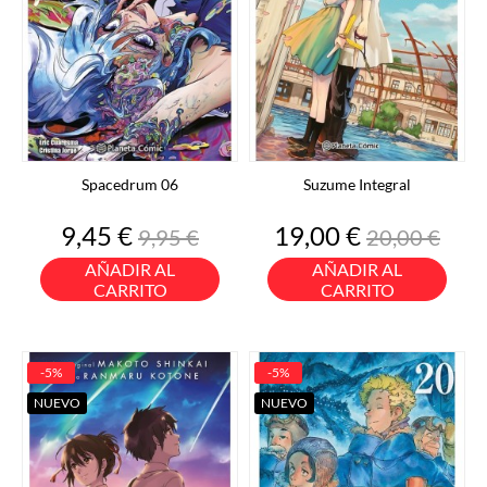
Spacedrum 06
Suzume Integral
Precio
Precio
Precio
Precio
9,45 €
19,00 €
9,95 €
20,00 €
base
base
AÑADIR AL
AÑADIR AL
CARRITO
CARRITO
-5%
-5%
NUEVO
NUEVO