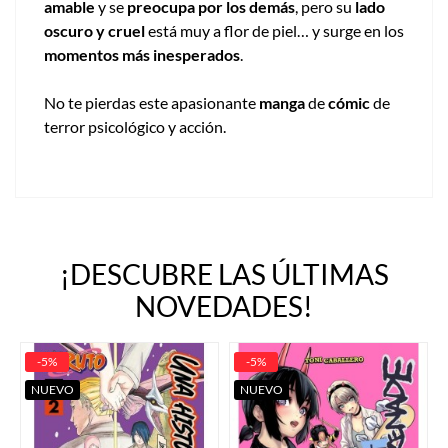
amable
y se
preocupa por los demás
, pero su
lado
oscuro y cruel
está muy a flor de piel… y surge en los
momentos más inesperados
.
No te pierdas este apasionante
manga
de
cómic
de
terror psicológico y acción.
¡DESCUBRE LAS ÚLTIMAS
NOVEDADES!
-5%
-5%
NUEVO
NUEVO