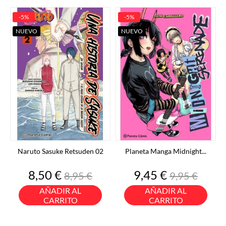
-5%
-5%
NUEVO
NUEVO
Naruto Sasuke Retsuden 02
Planeta Manga Midnight...
Precio
Precio
Precio
Precio
8,50 €
9,45 €
8,95 €
9,95 €
base
base
AÑADIR AL
AÑADIR AL
CARRITO
CARRITO