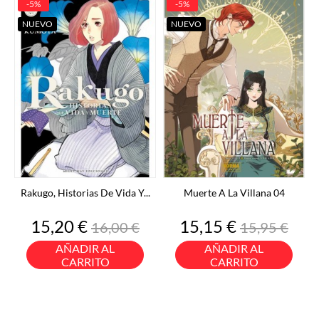
-5%
-5%
NUEVO
NUEVO
Rakugo, Historias De Vida Y...
Muerte A La Villana 04
Precio
Precio
Precio
Precio
15,20 €
15,15 €
16,00 €
15,95 €
base
base
AÑADIR AL
AÑADIR AL
CARRITO
CARRITO