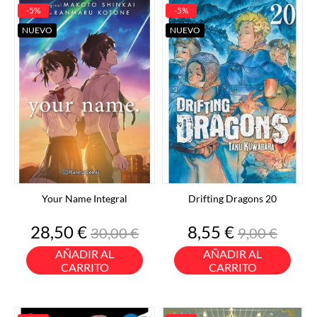
-5%
-5%
NUEVO
NUEVO
Your Name Integral
Drifting Dragons 20
Precio
Precio
Precio
Precio
28,50 €
8,55 €
30,00 €
9,00 €
base
base
AÑADIR AL
AÑADIR AL
CARRITO
CARRITO