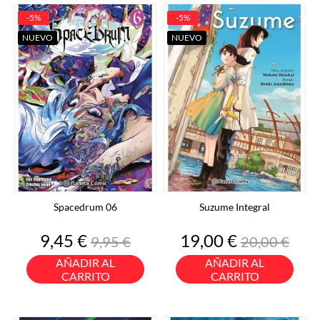
-5%
-5%
NUEVO
NUEVO
Spacedrum 06
Suzume Integral
Precio
Precio
Precio
Precio
9,45 €
19,00 €
9,95 €
20,00 €
base
base
AÑADIR AL
AÑADIR AL
CARRITO
CARRITO