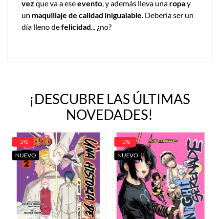
vez
que va a ese
evento
, y además lleva una
ropa
y
un
maquillaje de calidad inigualable
. Debería ser un
día lleno de
felicidad
... ¿no?
¡DESCUBRE LAS ÚLTIMAS
NOVEDADES!
-5%
-5%
NUEVO
NUEVO