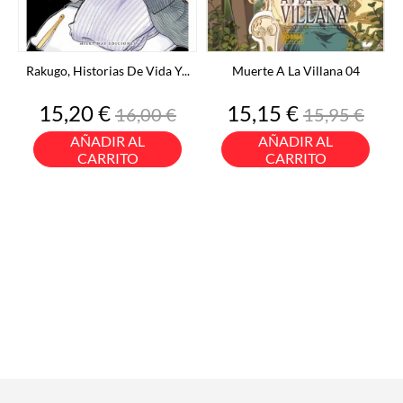
Rakugo, Historias De Vida Y...
Muerte A La Villana 04
Precio
Precio
Precio
Precio
15,20 €
15,15 €
16,00 €
15,95 €
base
base
AÑADIR AL
AÑADIR AL
CARRITO
CARRITO