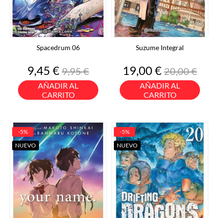
Spacedrum 06
Suzume Integral
Precio
Precio
Precio
Precio
9,45 €
19,00 €
9,95 €
20,00 €
base
base
AÑADIR AL
AÑADIR AL
CARRITO
CARRITO
-5%
-5%
NUEVO
NUEVO