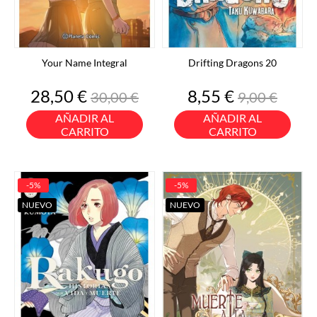
Your Name Integral
Drifting Dragons 20
Precio
Precio
Precio
Precio
28,50 €
8,55 €
30,00 €
9,00 €
base
base
AÑADIR AL
AÑADIR AL
CARRITO
CARRITO
-5%
-5%
NUEVO
NUEVO