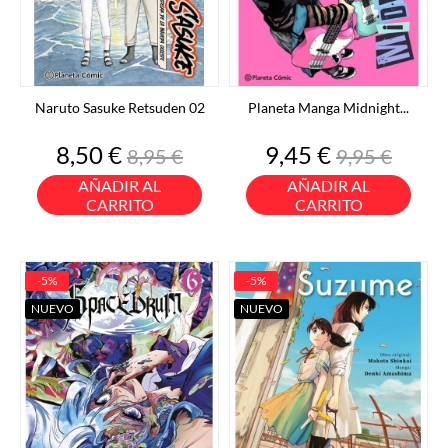
Naruto Sasuke Retsuden 02
Planeta Manga Midnight...
Precio
Precio
Precio
Precio
8,50 €
9,45 €
8,95 €
9,95 €
base
base
AÑADIR AL
AÑADIR AL
CARRITO
CARRITO
-5%
-5%
NUEVO
NUEVO