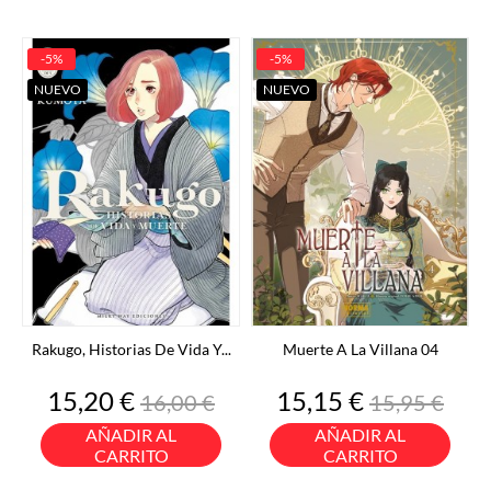
-5%
-5%
NUEVO
NUEVO
Rakugo, Historias De Vida Y...
Muerte A La Villana 04
Precio
Precio
Precio
Precio
15,20 €
15,15 €
16,00 €
15,95 €
base
base
AÑADIR AL
AÑADIR AL
CARRITO
CARRITO