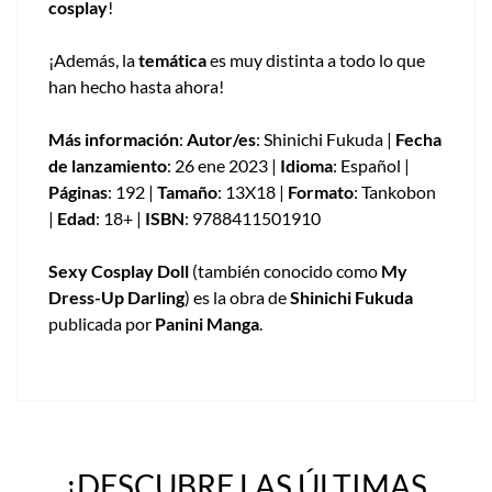
cosplay
!
¡Además, la
temática
es muy distinta a todo lo que
han hecho hasta ahora!
Más información
:
Autor/es
: Shinichi Fukuda |
Fecha
de lanzamiento
: 26 ene 2023 |
Idioma
: Español |
Páginas
: 192 |
Tamaño
: 13X18 |
Formato
: Tankobon
|
Edad
: 18+ |
ISBN
: 9788411501910
Sexy Cosplay Doll
(también conocido como
My
Dress-Up Darling
) es la obra de
Shinichi Fukuda
publicada por
Panini Manga
.
¡DESCUBRE LAS ÚLTIMAS