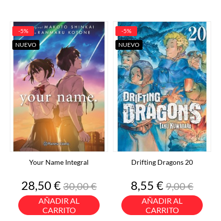
-5%
-5%
NUEVO
NUEVO
Your Name Integral
Drifting Dragons 20
Precio
Precio
Precio
Precio
28,50 €
8,55 €
30,00 €
9,00 €
base
base
AÑADIR AL
AÑADIR AL
CARRITO
CARRITO