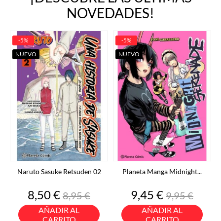
NOVEDADES!
-5%
-5%
NUEVO
NUEVO
Naruto Sasuke Retsuden 02
Planeta Manga Midnight...
Precio
Precio
Precio
Precio
8,50 €
9,45 €
8,95 €
9,95 €
base
base
AÑADIR AL
AÑADIR AL
CARRITO
CARRITO