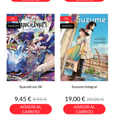
-5%
-5%
NUEVO
NUEVO
Spacedrum 06
Suzume Integral
Precio
Precio
Precio
Precio
9,45 €
19,00 €
9,95 €
20,00 €
base
base
AÑADIR AL
AÑADIR AL
CARRITO
CARRITO