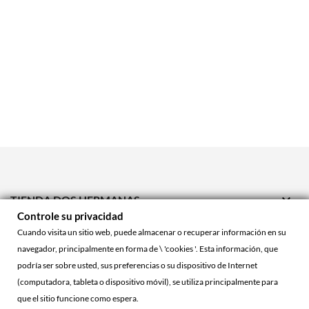

TIENDA DOS HERMANAS
Controle su privacidad

TIENDA ONLINE
Cuando visita un sitio web, puede almacenar o recuperar información en su
navegador, principalmente en forma de \ 'cookies '. Esta información, que

ACCOUNT
podría ser sobre usted, sus preferencias o su dispositivo de Internet
(computadora, tableta o dispositivo móvil), se utiliza principalmente para
que el sitio funcione como espera.