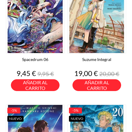
Spacedrum 06
Suzume Integral
Precio
Precio
Precio
Precio
9,45 €
19,00 €
9,95 €
20,00 €
base
base
AÑADIR AL
AÑADIR AL
CARRITO
CARRITO
-5%
-5%
NUEVO
NUEVO