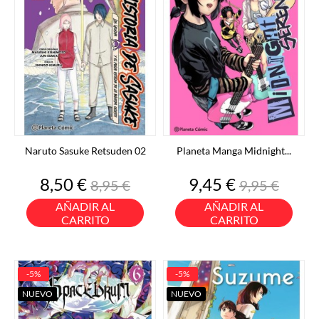
Naruto Sasuke Retsuden 02
Planeta Manga Midnight...
Precio
Precio
Precio
Precio
8,50 €
9,45 €
8,95 €
9,95 €
base
base
AÑADIR AL
AÑADIR AL
CARRITO
CARRITO
-5%
-5%
NUEVO
NUEVO