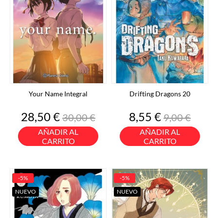
Your Name Integral
Drifting Dragons 20
Precio
Precio
Precio
Precio
28,50 €
8,55 €
30,00 €
9,00 €
base
base
AÑADIR AL
AÑADIR AL
CARRITO
CARRITO
-5%
-5%
NUEVO
NUEVO