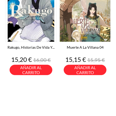
Rakugo, Historias De Vida Y...
Muerte A La Villana 04
Precio
Precio
Precio
Precio
15,20 €
15,15 €
16,00 €
15,95 €
base
base
AÑADIR AL
AÑADIR AL
CARRITO
CARRITO