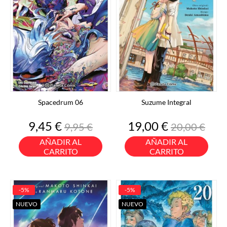
Spacedrum 06
Suzume Integral
Precio
Precio
Precio
Precio
9,45 €
19,00 €
9,95 €
20,00 €
base
base
AÑADIR AL
AÑADIR AL
CARRITO
CARRITO
-5%
-5%
NUEVO
NUEVO