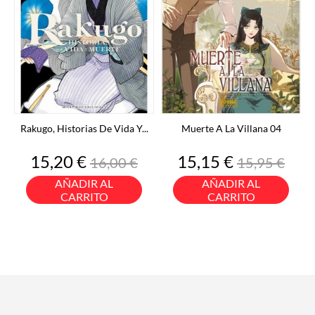
Rakugo, Historias De Vida Y...
Muerte A La Villana 04
Precio
Precio
Precio
Precio
15,20 €
15,15 €
16,00 €
15,95 €
base
base
AÑADIR AL
AÑADIR AL
CARRITO
CARRITO