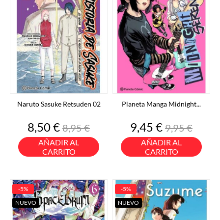
Naruto Sasuke Retsuden 02
Planeta Manga Midnight...
Precio
Precio
Precio
Precio
8,50 €
9,45 €
8,95 €
9,95 €
base
base
AÑADIR AL
AÑADIR AL
CARRITO
CARRITO
-5%
-5%
NUEVO
NUEVO