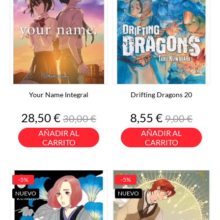
Your Name Integral
Drifting Dragons 20
Precio
Precio
Precio
Precio
28,50 €
8,55 €
30,00 €
9,00 €
base
base
AÑADIR AL
AÑADIR AL
CARRITO
CARRITO
-5%
-5%
NUEVO
NUEVO