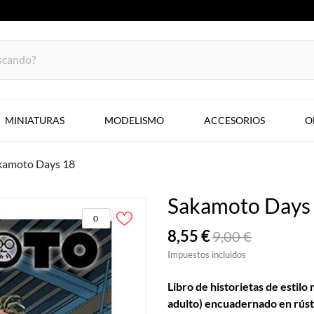
MINIATURAS
MODELISMO
ACCESORIOS
O
kamoto Days 18
Sakamoto Days
0
8,55 €
9,00 €
Impuestos incluidos
Libro de historietas de estilo
adulto) encuadernado en rústi