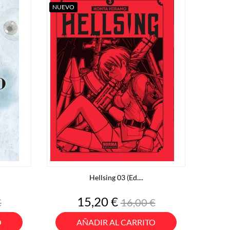
NUEVO
Hellsing 03 (Ed....
o
Precio
Precio
15,20 €
€
16,00 €
base
O
AÑADIR AL CARRITO