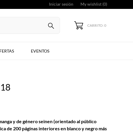
Iniciar sesión
My wishlist (
0
)
CARRITO: 0
FERTAS
EVENTOS
 18
 manga y de género seinen (orientado al público
ca de 200 páginas interiores en blanco y negro más