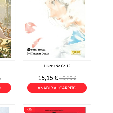
Hikaru No Go 12
o
Precio
Precio
15,15 €
€
15,95 €
base
O
AÑADIR AL CARRITO
-5%