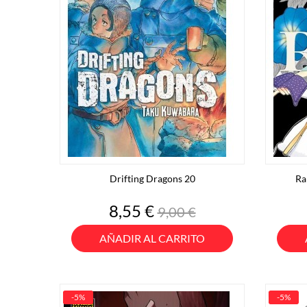
Drifting Dragons 20
Ra
Precio
Precio
8,55 €
9,00 €
base
AÑADIR AL CARRITO
-5%
-5%