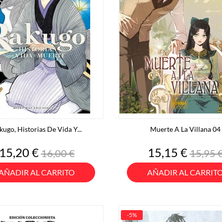
kugo, Historias De Vida Y...
Muerte A La Villana 04
Precio
Precio
Precio
Preci
15,20 €
15,15 €
16,00 €
15,95 
base
base
AÑADIR AL CARRITO
AÑADIR AL CARRIT
-5%