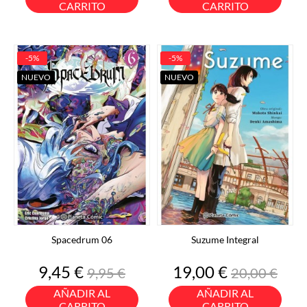
CARRITO
CARRITO
-5%
-5%
NUEVO
NUEVO
Spacedrum 06
Suzume Integral
Precio
Precio
Precio
Precio
9,45 €
19,00 €
9,95 €
20,00 €
base
base
AÑADIR AL
AÑADIR AL
CARRITO
CARRITO