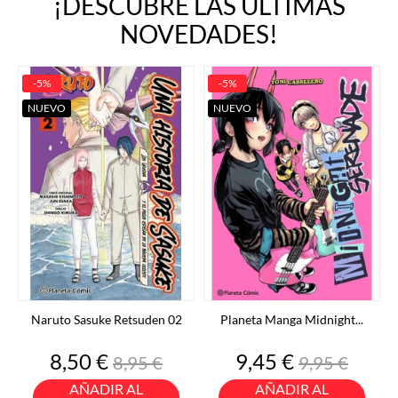
¡DESCUBRE LAS ÚLTIMAS
NOVEDADES!
-5%
-5%
NUEVO
NUEVO
Naruto Sasuke Retsuden 02
Planeta Manga Midnight...
Precio
Precio
Precio
Precio
8,50 €
9,45 €
8,95 €
9,95 €
base
base
AÑADIR AL
AÑADIR AL