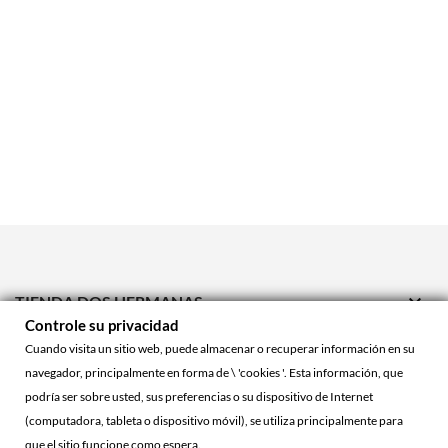

TIENDA DOS HERMANAS
Controle su privacidad

TIENDA ONLINE
Cuando visita un sitio web, puede almacenar o recuperar información en su
navegador, principalmente en forma de \ 'cookies '. Esta información, que

ACCOUNT
podría ser sobre usted, sus preferencias o su dispositivo de Internet
(computadora, tableta o dispositivo móvil), se utiliza principalmente para
que el sitio funcione como espera.