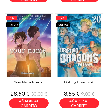
-5%
-5%
NUEVO
NUEVO
Your Name Integral
Drifting Dragons 20
Precio
Precio
Precio
Precio
28,50 €
8,55 €
30,00 €
9,00 €
base
base
AÑADIR AL
AÑADIR AL
CARRITO
CARRITO