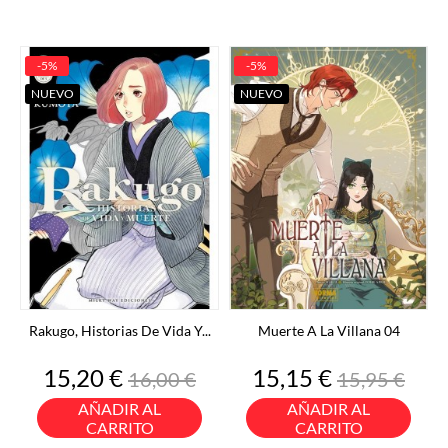
-5%
-5%
NUEVO
NUEVO
Rakugo, Historias De Vida Y...
Muerte A La Villana 04
Precio
Precio
Precio
Precio
15,20 €
15,15 €
16,00 €
15,95 €
base
base
AÑADIR AL
AÑADIR AL
CARRITO
CARRITO