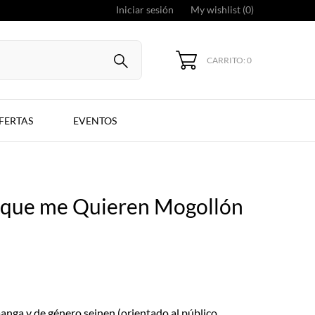
Iniciar sesión
My wishlist (
0
)
CARRITO: 0
FERTAS
EVENTOS
 que me Quieren Mogollón
manga y de género seinen (orientado al público