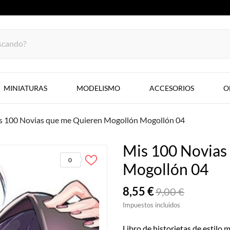
MINIATURAS
MODELISMO
ACCESORIOS
O
s 100 Novias que me Quieren Mogollón Mogollón 04
Mis 100 Novias
0
Mogollón 04
8,55 €
9,00 €
Impuestos incluidos
Libro de historietas de estilo 