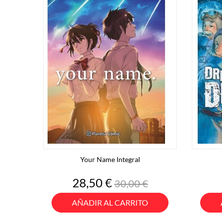
Your Name Integral
Precio
Precio
28,50 €
30,00 €
base
AÑADIR AL CARRITO