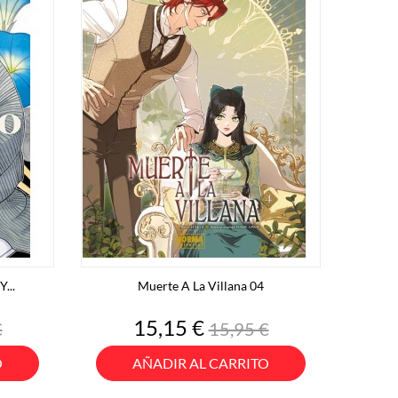
...
Muerte A La Villana 04
o
Precio
Precio
15,15 €
€
15,95 €
base
O
AÑADIR AL CARRITO