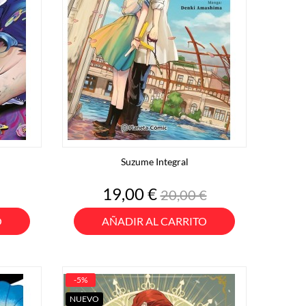
Suzume Integral
o
Precio
Precio
19,00 €
20,00 €
base
O
AÑADIR AL CARRITO
-5%
NUEVO