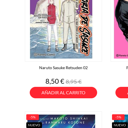
Naruto Sasuke Retsuden 02
P
Precio
Precio
8,50 €
8,95 €
base
AÑADIR AL CARRITO
-5%
-5%
NUEVO
NUEVO