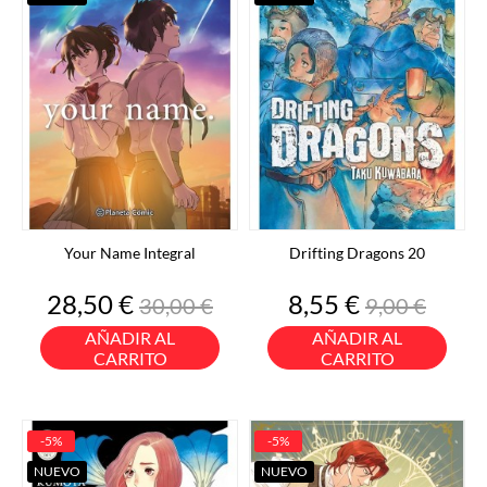
Your Name Integral
Drifting Dragons 20
Precio
Precio
Precio
Precio
28,50 €
8,55 €
30,00 €
9,00 €
base
base
AÑADIR AL
AÑADIR AL
CARRITO
CARRITO
-5%
-5%
NUEVO
NUEVO