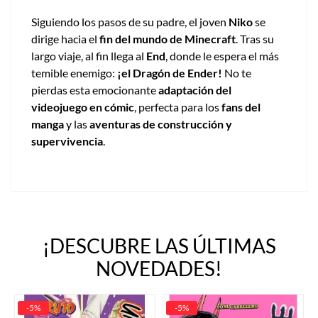
Siguiendo los pasos de su padre, el joven
Niko
se
dirige hacia el
fin del mundo de Minecraft
. Tras su
largo viaje, al fin llega al
End
, donde le espera el más
temible enemigo:
¡el Dragón de Ender!
No te
pierdas esta emocionante
adaptación del
videojuego en cómic
, perfecta para los
fans del
manga
y las
aventuras de construcción y
supervivencia
.
¡DESCUBRE LAS ÚLTIMAS
NOVEDADES!
-5%
-5%