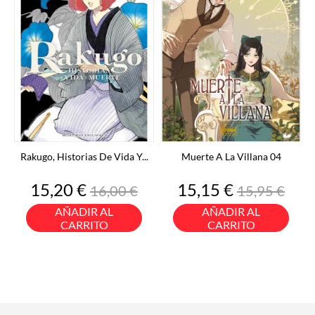
Rakugo, Historias De Vida Y...
Muerte A La Villana 04
Precio
Precio
Precio
Precio
15,20 €
15,15 €
16,00 €
15,95 €
base
base
AÑADIR AL
AÑADIR AL
CARRITO
CARRITO