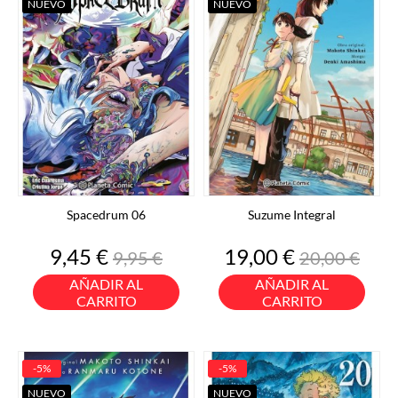
NUEVO
NUEVO
Spacedrum 06
Suzume Integral
Precio
Precio
Precio
Precio
9,45 €
19,00 €
9,95 €
20,00 €
base
base
AÑADIR AL
AÑADIR AL
CARRITO
CARRITO
-5%
-5%
NUEVO
NUEVO