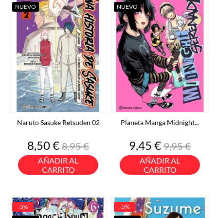
NUEVO
NUEVO
Naruto Sasuke Retsuden 02
Planeta Manga Midnight...
Precio
Precio
Precio
Precio
8,50 €
9,45 €
8,95 €
9,95 €
base
base
AÑADIR AL
AÑADIR AL
CARRITO
CARRITO
-5%
-5%