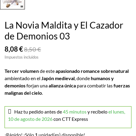
La Novia Maldita y El Cazador
de Demonios 03
8,08 €
8,50 €
Impuestos incluidos
Tercer volumen
de este
apasionado romance sobrenatural
ambientado en el
Japón medieval
, donde
humanos y
demonios
forjan una
alianza única
para combatir las
fuerzas
malignas del cielo
.
Haz tu pedido antes de
45 minutos
y recíbelo
el lunes,
10 de agosto de 2026
con CTT Express
¡Rápido! ¡Sólo
1
unidad(es) disponible!