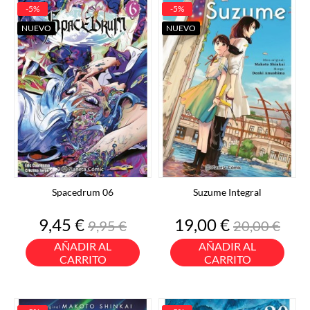
-5%
-5%
NUEVO
NUEVO
Spacedrum 06
Suzume Integral
Precio
Precio
Precio
Precio
9,45 €
19,00 €
9,95 €
20,00 €
base
base
AÑADIR AL
AÑADIR AL
CARRITO
CARRITO