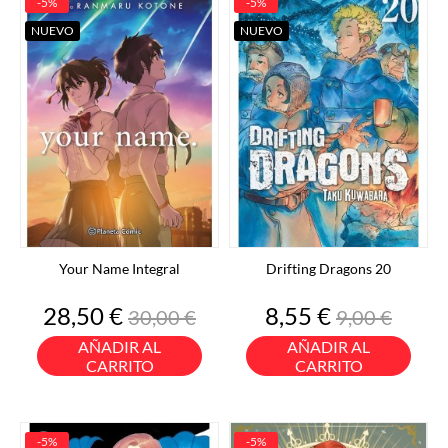
-5%
-5%
NUEVO
NUEVO
Your Name Integral
Drifting Dragons 20
Precio
Precio
Precio
Precio
28,50 €
8,55 €
30,00 €
9,00 €
base
base
AÑADIR AL
AÑADIR AL
CARRITO
CARRITO
-5%
-5%