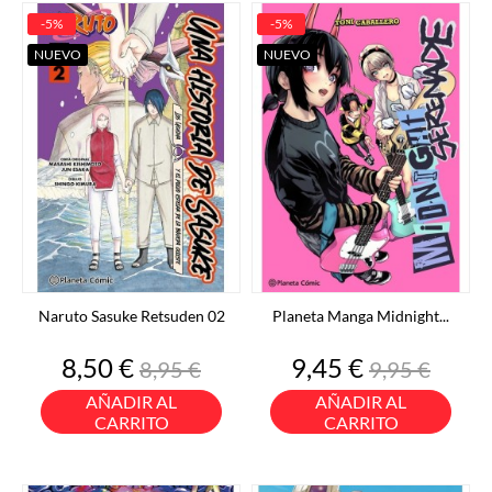
-5%
-5%
NUEVO
NUEVO
Naruto Sasuke Retsuden 02
Planeta Manga Midnight...
Precio
Precio
Precio
Precio
8,50 €
9,45 €
8,95 €
9,95 €
base
base
AÑADIR AL
AÑADIR AL
CARRITO
CARRITO