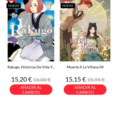
NUEVO
NUEVO
Rakugo, Historias De Vida Y...
Muerte A La Villana 04
Precio
Precio
Precio
Precio
15,20 €
15,15 €
16,00 €
15,95 €
base
base
AÑADIR AL
AÑADIR AL
CARRITO
CARRITO