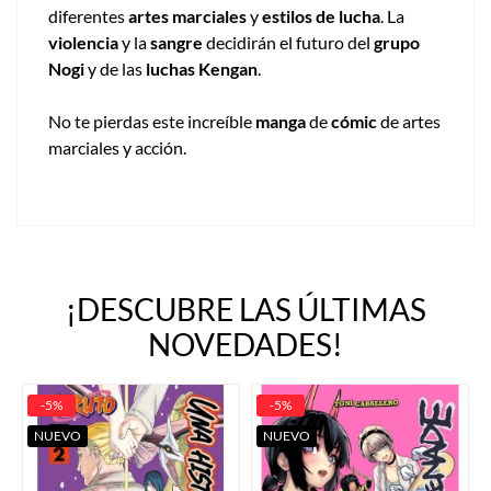
diferentes
artes marciales
y
estilos de lucha
. La
violencia
y la
sangre
decidirán el futuro del
grupo
Nogi
y de las
luchas Kengan
.
No te pierdas este increíble
manga
de
cómic
de artes
marciales y acción.
¡DESCUBRE LAS ÚLTIMAS
NOVEDADES!
-5%
-5%
NUEVO
NUEVO