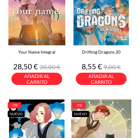
Your Name Integral
Drifting Dragons 20
Precio
Precio
Precio
Precio
28,50 €
8,55 €
30,00 €
9,00 €
base
base
AÑADIR AL
AÑADIR AL
CARRITO
CARRITO
-5%
-5%
NUEVO
NUEVO