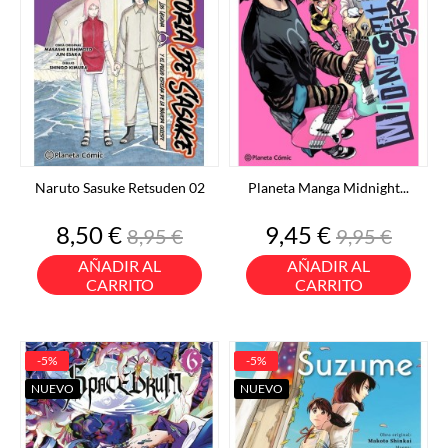
Naruto Sasuke Retsuden 02
Planeta Manga Midnight...
Precio
Precio
Precio
Precio
8,50 €
9,45 €
8,95 €
9,95 €
base
base
AÑADIR AL
AÑADIR AL
CARRITO
CARRITO
-5%
-5%
NUEVO
NUEVO