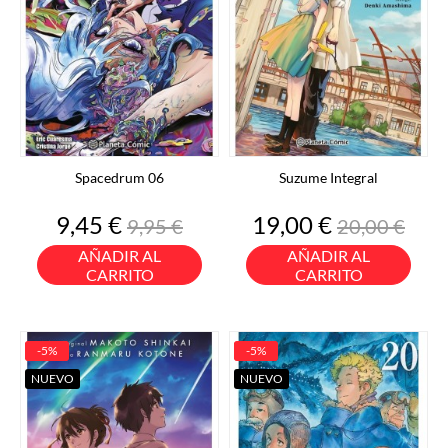
Spacedrum 06
Suzume Integral
Precio
Precio
Precio
Precio
9,45 €
19,00 €
9,95 €
20,00 €
base
base
AÑADIR AL
AÑADIR AL
CARRITO
CARRITO
-5%
-5%
NUEVO
NUEVO