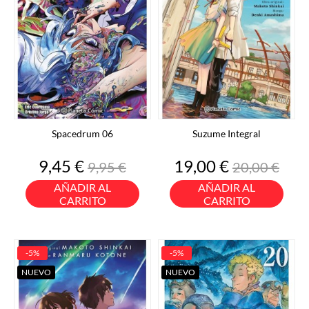
Spacedrum 06
Suzume Integral
Precio
Precio
Precio
Precio
9,45 €
19,00 €
9,95 €
20,00 €
base
base
AÑADIR AL
AÑADIR AL
CARRITO
CARRITO
-5%
-5%
NUEVO
NUEVO