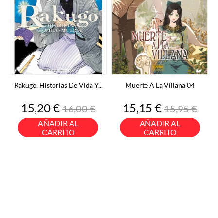
Rakugo, Historias De Vida Y...
Muerte A La Villana 04
Precio
Precio
Precio
Precio
15,20 €
15,15 €
16,00 €
15,95 €
base
base
AÑADIR AL
AÑADIR AL
CARRITO
CARRITO