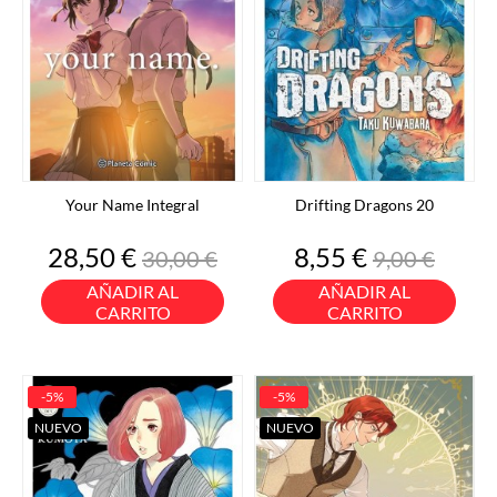
Your Name Integral
Drifting Dragons 20
Precio
Precio
Precio
Precio
28,50 €
8,55 €
30,00 €
9,00 €
base
base
AÑADIR AL
AÑADIR AL
CARRITO
CARRITO
-5%
-5%
NUEVO
NUEVO