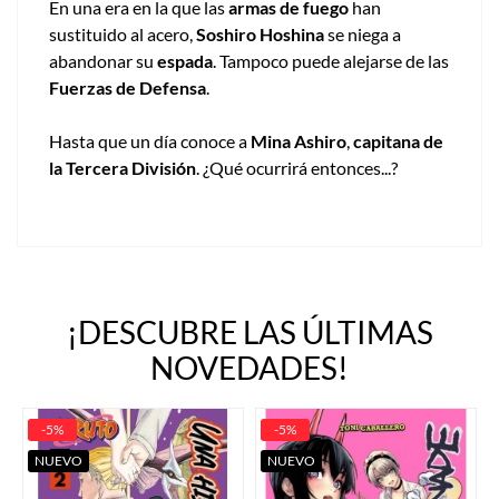
En una era en la que las
armas de fuego
han
sustituido al acero,
Soshiro Hoshina
se niega a
abandonar su
espada
. Tampoco puede alejarse de las
Fuerzas de Defensa
.
Hasta que un día conoce a
Mina Ashiro
,
capitana de
la Tercera División
. ¿Qué ocurrirá entonces...?
¡DESCUBRE LAS ÚLTIMAS
NOVEDADES!
-5%
-5%
NUEVO
NUEVO