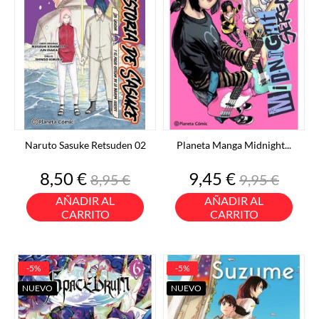
Naruto Sasuke Retsuden 02
Planeta Manga Midnight...
Precio
Precio
Precio
Precio
8,50 €
9,45 €
8,95 €
9,95 €
base
base
AÑADIR AL
AÑADIR AL
CARRITO
CARRITO
-5%
-5%
NUEVO
NUEVO