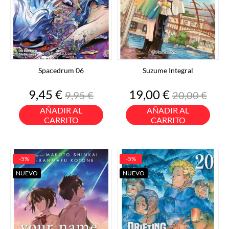
Spacedrum 06
Suzume Integral
Precio
Precio
Precio
Precio
9,45 €
19,00 €
9,95 €
20,00 €
base
base
AÑADIR AL
AÑADIR AL
CARRITO
CARRITO
-5%
-5%
NUEVO
NUEVO