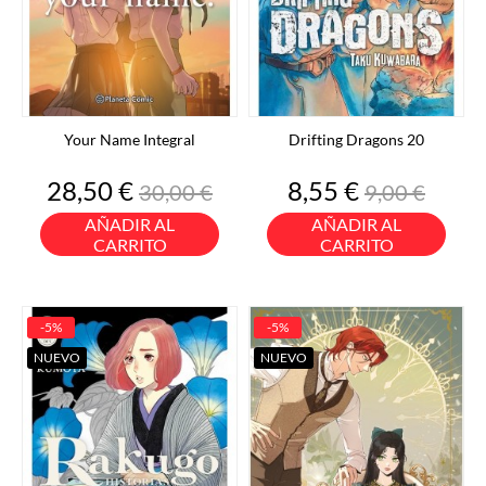
Your Name Integral
Drifting Dragons 20
Precio
Precio
Precio
Precio
28,50 €
8,55 €
30,00 €
9,00 €
base
base
AÑADIR AL
AÑADIR AL
CARRITO
CARRITO
-5%
-5%
NUEVO
NUEVO