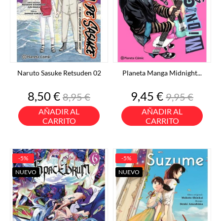
Naruto Sasuke Retsuden 02
Planeta Manga Midnight...
Precio
Precio
Precio
Precio
8,50 €
9,45 €
8,95 €
9,95 €
base
base
AÑADIR AL
AÑADIR AL
CARRITO
CARRITO
-5%
-5%
NUEVO
NUEVO