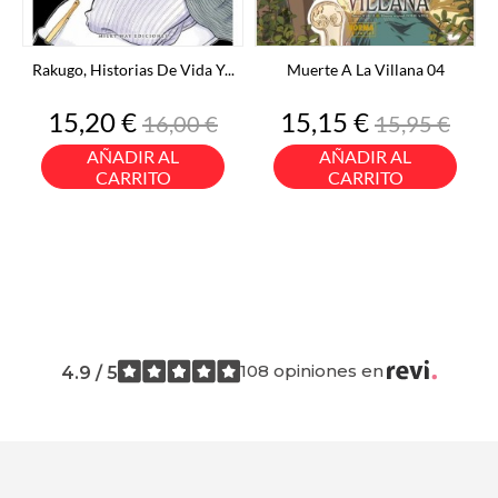
Rakugo, Historias De Vida Y...
Muerte A La Villana 04
Precio
Precio
Precio
Precio
15,20 €
15,15 €
16,00 €
15,95 €
base
base
AÑADIR AL
AÑADIR AL
CARRITO
CARRITO
108 opiniones en
4.9 / 5