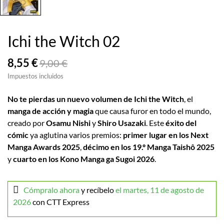
Ichi the Witch 02
8,55 €
9,00 €
Impuestos incluidos
No te pierdas un nuevo volumen de Ichi the Witch
, el
manga de acción y magia
que causa furor en todo el mundo,
creado por
Osamu Nishi
y
Shiro Usazaki
. Este
éxito del
cómic
ya aglutina varios premios:
primer lugar en los Next
Manga Awards 2025
,
décimo en los 19.º Manga Taishô 2025
y
cuarto en los Kono Manga ga Sugoi 2026
.
Cómpralo ahora
y recíbelo
el martes, 11 de agosto de
2026
con CTT Express