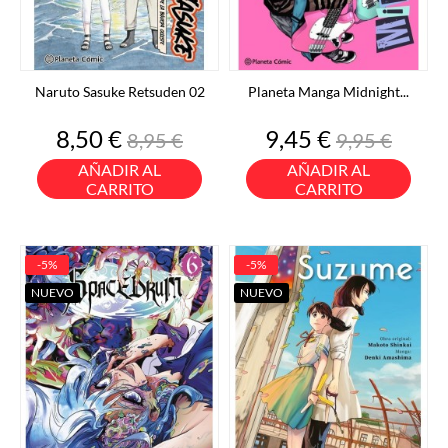
Naruto Sasuke Retsuden 02
Planeta Manga Midnight...
Precio
Precio
Precio
Precio
8,50 €
9,45 €
8,95 €
9,95 €
base
base
AÑADIR AL
AÑADIR AL
CARRITO
CARRITO
-5%
-5%
NUEVO
NUEVO