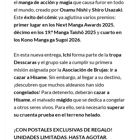
el
manga de acción y magia
que causa furor en todo
el mundo, creado por
Osamu Nishi
y
Shiro Usazaki
.
Este
éxito del cómic
ya aglutina varios premios:
primer lugar en los Next Manga Awards 2025
,
décimo en los 19.º Manga Taishô 2025
y
cuarto en
los Kono Manga ga Sugoi 2026
.
En esta nueva entrega,
Ichi
forma parte de la
tropa
Desscaras
y el grupo sale a cumplir su primera
misión asignada por la
Asociación de Brujas
:
ir a
cazar a Hisame
. Sin embargo, al llegar a su destino,
¡descubren que muchos aldeanos han sido
congelados
! Para detenerlo, deberán
cazar a
Hisame
, el malvado
mágido
que se dedica a congelar
a otros seres vivos. Para ello, será necesario
superar
su cruenta prueba en el terreno helado
.
¡CON POSTALES EXCLUSIVAS DE REGALO!
UNIDADES LIMITADAS
.
HASTA AGOTAR
.