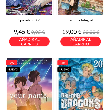
Spacedrum 06
Suzume Integral
Precio
Precio
Precio
Precio
9,45 €
19,00 €
9,95 €
20,00 €
base
base
AÑADIR AL
AÑADIR AL
CARRITO
CARRITO
-5%
-5%
NUEVO
NUEVO