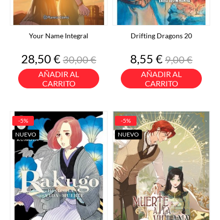
Your Name Integral
Drifting Dragons 20
Precio
Precio
Precio
Precio
28,50 €
8,55 €
30,00 €
9,00 €
base
base
AÑADIR AL
AÑADIR AL
CARRITO
CARRITO
-5%
-5%
NUEVO
NUEVO